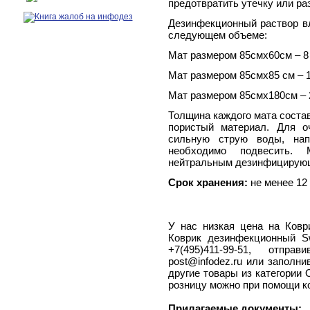
предотвратить утечку или ра
Дезинфекционный раствор в
следующем объеме:
Мат размером 85смх60см – 8
Мат размером 85смх85 см – 1
Мат размером 85смх180см – 
Толщина каждого мата состав
пористый материал. Для о
сильную струю воды, нап
необходимо подвесить.
нейтральным дезинфицирую
Срок хранения:
не менее 12
У нас низкая цена на Ков
Коврик дезинфекционный S
+7(495)411-99-51, отпр
post@infodez.ru или заполни
другие товары из категории
розницу можно при помощи к
Прилагаемые документы: