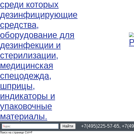
+7(495)225-57-65, +7(49
Поиск на странице Ctrl+F