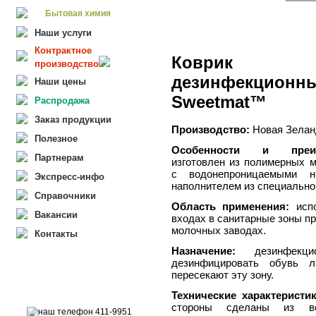
Бытовая химия
Наши услуги
Контрактное
Коврик (
производство
дезинфекционн
Наши цены
Sweetmat™
Распродажа
Заказ продукции
Производство:
Новая Зелан
Полезное
Особенности и преим
Партнерам
изготовлен из полимерных м
с водонепроницаемыми н
Экспресс-инфо
наполнителем из специальног
Справочники
Область применения:
исп
Вакансии
входах в санитарные зоны пр
молочных заводах.
Контакты
Назначение:
дезинфекцио
дезинфицировать обувь 
пересекают эту зону.
Технические характеристи
стороны сделаны из вод