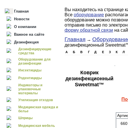
Вы находитесь на странице к
Главная
Все
оборудование
располагае
Новости
оборудование можно позвонив
отправив письмо по электро
О компании
форму обратной связи
на сай
Важное на сайте
Главная
Оборудовани
→
Дезинфекция
дезинфекционный Sweetmat
Дезинфицирующие
А
Б
В
Г
Д
Е
З
К
Л
средства
Оборудование для
дезинфекции
Инсектициды
Коврик
дезинфекционный
Родентициды
Sweetmat™
Индикаторы и
упаковочные
материалы
По
Утилизация отходов
Медицинская одежда и
белье
Артик
Шприцы
66
Медицинская мебель