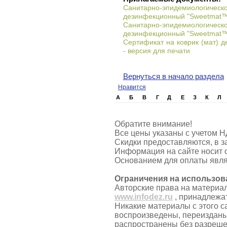
Санитарно-эпидемиологи
дезинфекционный "Sweetmat™" 
Санитарно-эпидемиологи
дезинфекционный "Sweetmat™" 
Сертификат на коврик (мат) 
- версия для печати
Вернуться в начало раздела
Нравится
А
Б
В
Г
Д
Е
З
К
Л
Обратите внимание!
Все цены указаны с учетом Н
Скидки предоставляются, в з
Информация на сайте носит 
Основанием для оплаты явля
Ограничения на использов
Авторские права на материа
www.infodez.ru
, принадлежа
Никакие материалы с этого с
воспроизведены, переизданы
распространены без разреш