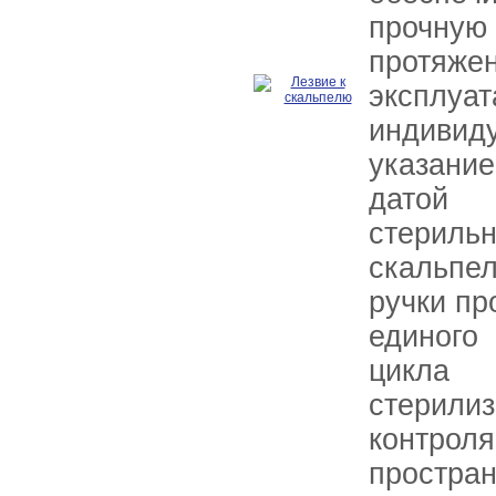
прочн
протяжен
эксплу
индивиду
указан
датой 
стерил
скальпе
ручки пр
единого
цикла
стерили
контроля
простр