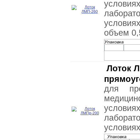
условия
лабор
услови
объем 0,
Упаковка
Лоток 
прямоу
для пр
медицин
условия
лабор
условия
Упаковка