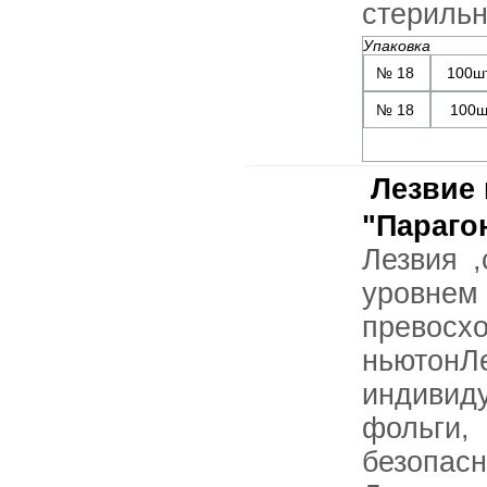
стерильн
Упаковка
№ 18
100ш
№ 18
100ш
Лезвие 
"Параго
Лезвия ,
уровн
прев
ньютон
индивид
фольги
безопа