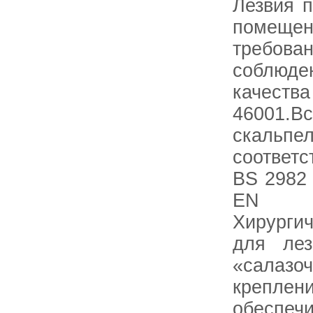
Лезвия п
помещен
требова
соблюд
качества
46001.В
скальпе
соответ
BS 2982 
EN 2
Хирурги
для лез
«салаз
креп
обеспе