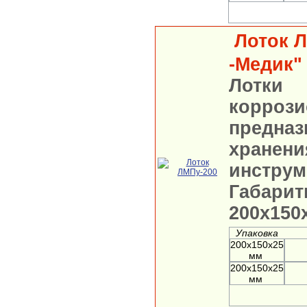
Лоток Л
-Медик"
Лотки 
коррози
пред
хранен
инстр
Габар
200х150
Упаковка
200х150х25
мм
200х150х25
мм