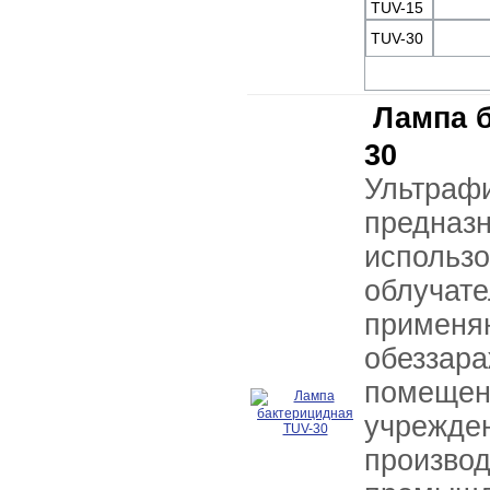
TUV-15
TUV-30
Лампа 
30
Ультра
пред
испо
облучат
применя
обезза
помещ
учрежде
произво