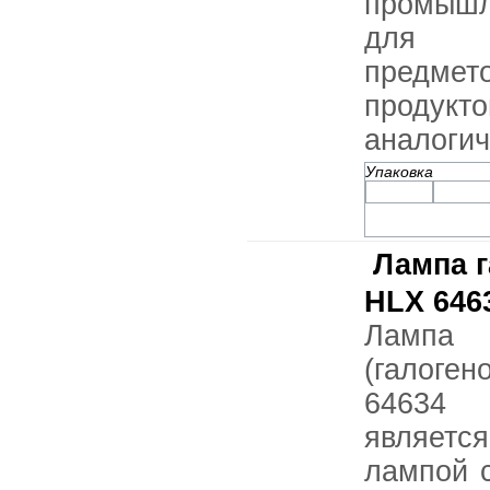
промышл
для о
предмет
проду
аналогич
Упаковка
Лампа 
HLX 646
Ламп
(галог
64634 
являет
лампой 