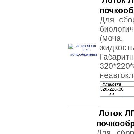
Лоток Л
почкоо
Для сбо
биолог
(моча,
жидкос
Габар
320*220
неавток
Упаковка
320х220х80
мм
Лоток Л
почкооб
Для сбор