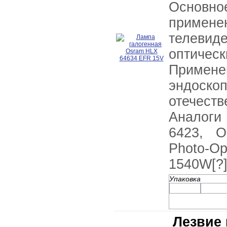
Основн
примене
телев
оптич
Примен
эндо
отечест
Аналоги
6423, O
Photo-
1540W[?]
Упаковка
Лезвие 