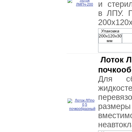
и стери
в ЛПУ. 
200х120х
Упаковка
200х120х30
мм
Лоток Л
почкоо
Для сб
жидкос
перевяз
разме
вмест
неавток