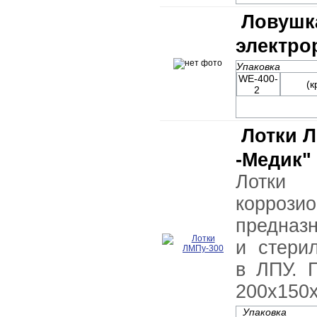
Ловушк
электро
Упаковка
WE-400-
(
2
Лотки Л
-Медик"
Лотки 
коррози
предназ
и стери
в ЛПУ. 
200х150х
Упаковка