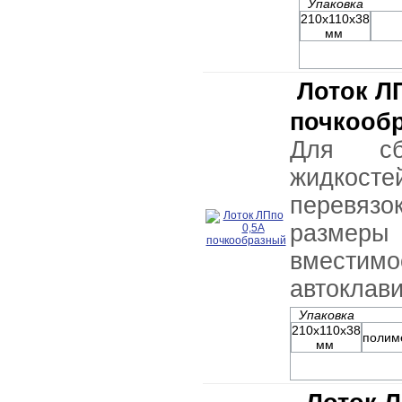
Упаковка
210х110х38
мм
Лоток Л
почкооб
Для сбо
жидкос
перевяз
разме
вмест
автоклав
Упаковка
210х110х38
полим
мм