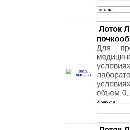
металл
Лоток 
почкоо
Для пр
медицин
условия
лабор
услови
объем 0,
Упаковка
Лоток 