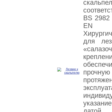
скальпе
соответ
BS 2982 
EN 2
Хирурги
для лез
«салаз
креп
обеспе
прочн
протяжен
эксплу
индивиду
указан
датой 