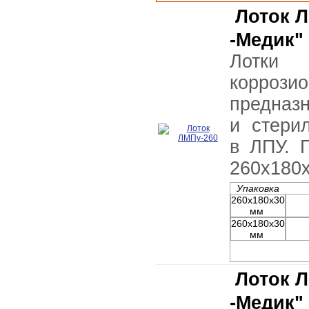
Лоток Л
-Медик"
Лотки 
коррози
предназ
и стери
в ЛПУ. 
260х180х
Упаковка
260х180х30
мм
260х180х30
мм
Лоток Л
-Медик"