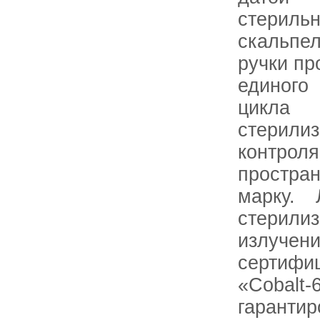
стерил
скальпе
ручки пр
единого
цикла
стерили
контроля
простр
марку. 
стери
изл
сертифи
«Сoba
гаран