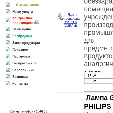
обезза
Бытовая химия
помещ
Наши услуги
учрежде
Контрактное
производство
произво
Наши цены
промышл
Распродажа
для о
Заказ продукции
предмет
Полезное
проду
Партнерам
аналогич
Экспресс-инфо
Справочники
Упаковка
15 W
Вакансии
30 W
Контакты
Лампа 
PHILIPS