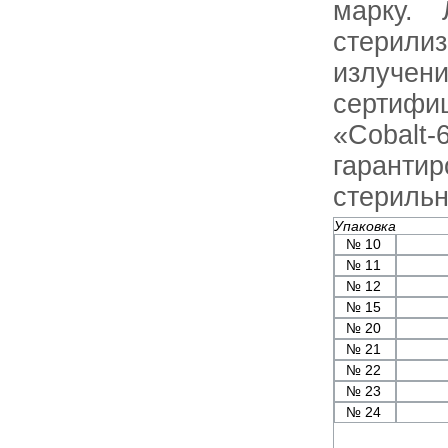
марку. 
стери
изл
сертифи
«Сoba
гаран
стерильн
Упаковка
№ 10
№ 11
№ 12
№ 15
№ 20
№ 21
№ 22
№ 23
№ 24