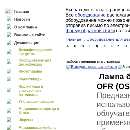
Вы находитесь на странице к
Главная
Все
оборудование
располагае
Новости
оборудование можно позвонив
отправив письмо по электро
О компании
форму обратной связи
на сай
Важное на сайте
Главная
Оборудование для де
→
Дезинфекция
А
Б
В
Г
Д
Е
З
К
Л
Дезинфицирующие
средства
Оборудование для
выбрать внешний вид страницы
дезинфекции
Инсектициды
Лампа 
Родентициды
OFR (O
Индикаторы и
упаковочные
Пред
материалы
Утилизация отходов
испо
Медицинская одежда и
облучат
белье
Шприцы
применя
Медицинская мебель