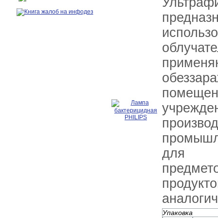
Ультра
пред
испо
облучат
применя
обезза
помещ
учрежде
произво
промышл
для о
предмет
проду
аналогич
Упаковка