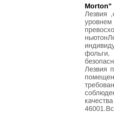
Morton"
Лезвия ,
уровн
прев
ньютон
индивид
фольги
безопа
Лезвия п
помещен
требова
соблюд
качества
46001.В