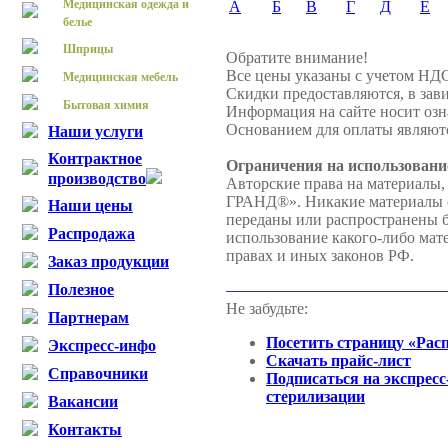
Медицинская одежда и
А
Б
В
Г
Д
Е
белье
Шприцы
Обратите внимание!
Все цены указаны с учетом НД
Медицинская мебель
Скидки предоставляются, в зави
Бытовая химия
Информация на сайте носит озн
Основанием для оплаты являютс
Наши услуги
Контрактное
Ограничения на использовани
производство
Авторские права на материалы,
ГРАНД®». Никакие материалы с 
Наши цены
переданы или распространены
Распродажа
использование какого-либо мате
правах и иных законов РФ.
Заказ продукции
Полезное
Не забудьте:
Партнерам
Посетить страницу «Рас
Экспресс-инфо
Скачать прайс-лист
Справочники
Подписаться на экспресс
стерилизации
Вакансии
Контакты