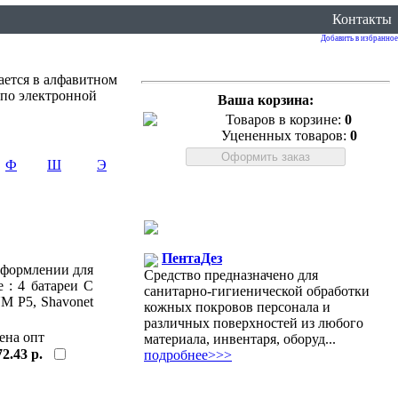
Контакты
Добавить в избранное
ается в алфавитном
 по электронной
Ваша корзина:
Товаров в корзине:
0
Уцененных товаров:
0
Ф
Ш
Э
ПентаДез
оформлении для
Средство предназначено для
 : 4 батареи C
санитарно-гигиенической обработки
UM P5, Shavonet
кожных покровов персонала и
различных поверхностей из любого
ена опт
материала, инвентаря, оборуд...
72.43 р.
подробнее>>>