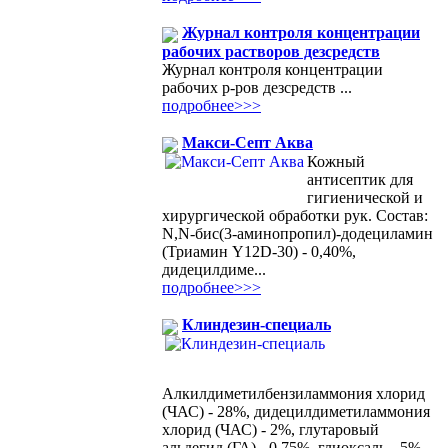
Журнал контроля концентрации
рабочих растворов дезсредств
Журнал контроля концентрации
рабочих р-ров дезсредств ...
подробнее>>>
Макси-Септ Аква
Кожный
антисептик для
гигиенической и
хирургической обработки рук. Состав:
N,N-бис(3-аминопропил)-додециламин
(Триамин Y12D-30) - 0,40%,
дидецилдиме...
подробнее>>>
Клиндезин-специаль
Алкилдиметилбензиламмония хлорид
(ЧАС) - 28%, дидецилдиметиламмония
хлорид (ЧАС) - 2%, глутаровый
альдегид (ГА) - 0,75%, глиоксаль --5%.