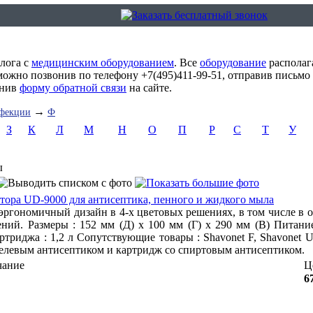
алога с
медицинским оборудованием
. Все
оборудование
располаг
можно позвонив по телефону +7(495)411-99-51, отправив письмо
лнив
форму обратной связи
на сайте.
→
нфекции
Ф
З
К
Л
М
Н
О
П
Р
С
Т
У
ы
атора UD-9000 для антисептика, пенного и жидкого мыла
эргономичный дизайн в 4-х цветовых решениях, в том числе в 
ний. Размеры : 152 мм (Д) х 100 мм (Г) х 290 мм (В) Питание
ртриджа : 1,2 л Сопутствующие товары : Shavonet F, Shavonet 
гелевым антисептиком и картридж со спиртовым антисептиком.
чание
Ц
6