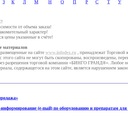
З
К
Л
М
Н
О
П
Р
С
Т
У
С!
симости от объема заказа!
акомительный характер!
я цены указанные в счёте!
е материалов
 размещенные на сайте
www.infodez.ru
, принадлежат Торговой
этого сайта не могут быть скопированы, воспроизведены, пере
 без разрешения торговой компании «БИНГО ГРАНД®». Любое 
риала, содержащегося на этом сайте, является нарушением закон
продажа»
-информирование (e-mail) по оборудованию и препаратам для