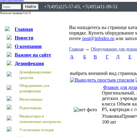
+7(495)225-57-65, +7(495)411-99-51
Поиск на странице Ctrl+F
Вы находитесь на странице кат
Главная
порядке. Купить оборудование 
Новости
почте
post@infodez.ru
или запо
О компании
→
Главная
Оборудование для дези
Важное на сайте
А
Б
В
Г
Д
Е
Дезинфекция
Дезинфицирующие
выбрать внешний вид страниц
средства
Оборудование для
Флакон для доз
дезинфекции
Оригинальный, 
детских учрежде
Инсектициды
класса Объем ка
Родентициды
P5, картридж с 
Упаковка
Приме
Индикаторы и
100 шт
упаковочные материалы
Утилизация отходов