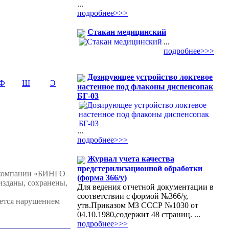
...
подробнее>>>
Стакан медицинский
...
подробнее>>>
Дозирующее устройство локтевое
Ф
Ш
Э
настенное под флаконы диспенсопак
БГ-03
...
подробнее>>>
Журнал учета качества
предстерилизационной обработки
 компании «БИНГО
(форма 366/у)
изданы, сохранены,
Для ведения отчетной документации в
соответствии с формой №366/у,
яется нарушением
утв.Приказом МЗ СССР №1030 от
04.10.1980,содержит 48 страниц. ...
подробнее>>>