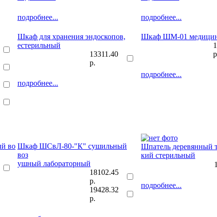
подробнее...
подробнее...
Шкаф для хранения эндоскопов,
Шкаф ШМ-01 медици
естерильный
1
13311.40
р
р.
подробнее...
подробнее...
й во
Шкаф ШСвЛ-80-"К" сушильный
Шпатель деревянный 
воз
кий стерильный
ушный лабораторный
18102.45
р.
подробнее...
19428.32
р.