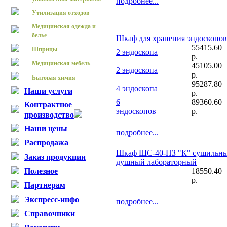
подробнее...
Утилизация отходов
Медицинская одежда и
белье
Шкаф для хранения эндоскопов
55415.60
Шприцы
2 эндоскопа
р.
Медицинская мебель
45105.00
2 эндоскопа
р.
Бытовая химия
95287.80
4 эндоскопа
Наши услуги
р.
6
89360.60
Контрактное
эндоскопов
р.
производство
Наши цены
подробнее...
Распродажа
Шкаф ШС-40-ПЗ "К" сушильны
Заказ продукции
душный лабораторный
Полезное
18550.40
р.
Партнерам
Экспресс-инфо
подробнее...
Справочники