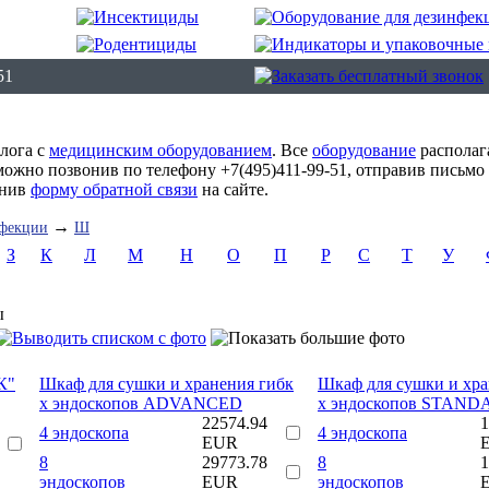
51
алога с
медицинским оборудованием
. Все
оборудование
располаг
можно позвонив по телефону +7(495)411-99-51, отправив письмо
лнив
форму обратной связи
на сайте.
→
нфекции
Ш
З
К
Л
М
Н
О
П
Р
С
Т
У
ы
К"
Шкаф для сушки и хранения гибк
Шкаф для сушки и хра
х эндоскопов ADVANCED
х эндоскопов STAN
22574.94
1
4 эндоскопа
4 эндоскопа
EUR
8
29773.78
8
1
эндоскопов
EUR
эндоскопов