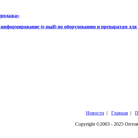
продажа»
-информирование (e-mail) по оборудованию и препаратам для
Новости
|
Главная
|
П
Copyright ©2003 - 2025 Опто