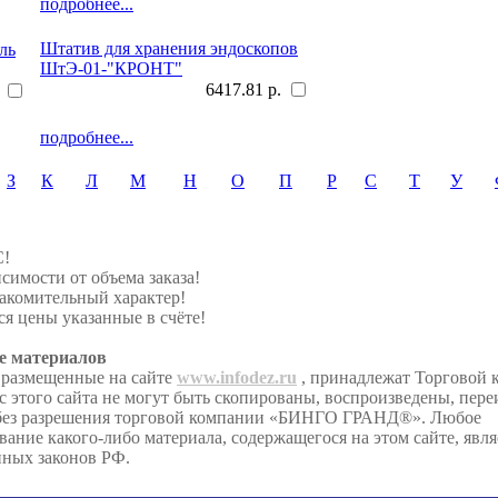
подробнее...
Штатив для хранения эндоскопов
ль
ШтЭ-01-"КРОНТ"
6417.81 р.
подробнее...
З
К
Л
М
Н
О
П
Р
С
Т
У
С!
симости от объема заказа!
акомительный характер!
я цены указанные в счёте!
е материалов
 размещенные на сайте
www.infodez.ru
, принадлежат Торговой
этого сайта не могут быть скопированы, воспроизведены, пере
 без разрешения торговой компании «БИНГО ГРАНД®». Любое
ание какого-либо материала, содержащегося на этом сайте, явл
иных законов РФ.