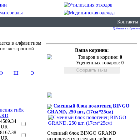
Контакты
Добавить в избранное
ается в алфавитном
 по электронной
Ваша корзина:
Товаров в корзине:
0
Уцененных товаров:
0
Ф
Ш
Э
Сменный блок полотенец BINGO
нения гибк
GRAND, 250 шт, (17см*25см)
DARD
4589.34
EUR
8167.38
Сменный блок BINGO GRAND
EUR
используется отдельно либо в