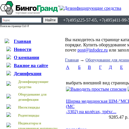
+7(495)225-57-65, +7(495)411-99-
Поиск на странице Ctrl+F
Вы находитесь на странице кат
Главная
порядке. Купить оборудование 
Новости
почте
post@infodez.ru
или запо
О компании
→
Главная
Оборудование для дези
Важное на сайте
А
Б
В
Г
Д
Е
Дезинфекция
Дезинфицирующие
выбрать внешний вид страниц
средства
Оборудование для
дезинфекции
Ширма медицинская ШМ-"МС
(МС
Инсектициды
-3302) на колёсах, трёхс...
Родентициды
9285.47 р.
Индикаторы и
упаковочные материалы