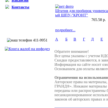
Вакансии
Контакты
Штатив для пробирок универса
ый ШПУ-"КРОНТ"
765.58 р.
подробнее...
А
Б
В
Г
Д
Е
Обратите внимание!
Все цены указаны с учетом НД
Скидки предоставляются, в зави
Информация на сайте носит озн
Основанием для оплаты являютс
Ограничения на использовани
Авторские права на материалы,
ГРАНД®». Никакие материалы с 
переданы или распространены
несанкционированное использов
законов об авторских правах и 