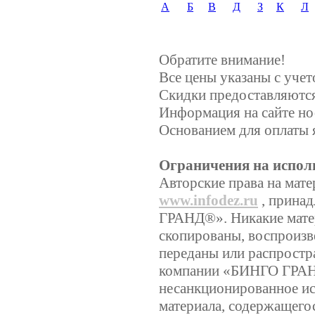
А
Б
В
Д
З
К
Л
Обратите внимание!
Все цены указаны с уче
Скидки предоставляются,
Информация на сайте но
Основанием для оплаты 
Ограничения на испол
Авторские права на мате
www.infodez.ru
, прина
ГРАНД®». Никакие матер
скопированы, воспроизв
переданы или распростр
компании «БИНГО ГРА
несанкционированное ис
материала, содержащегос