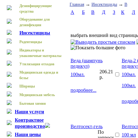
→
→
Главная
Инсектициды
В
Дезинфицирующие
средства
А
Б
В
Д
З
К
Л
Оборудование для
дезинфекции
Инсектициды
выбрать внешний вид страниц
Родентициды
Индикаторы и
упаковочные материалы
Веда (шампунь
Веда-2
Утилизация отходов
педикул)
педику
206.21
Медицинская одежда и
100мл.
100мл.
р.
белье
100мл.
Шприцы
подробнее...
Медицинская мебель
подробн
Бытовая химия
Наши услуги
Контрактное
производство
Велтосект-гель
Велтос
По
Наши цены
100 мл
запросу