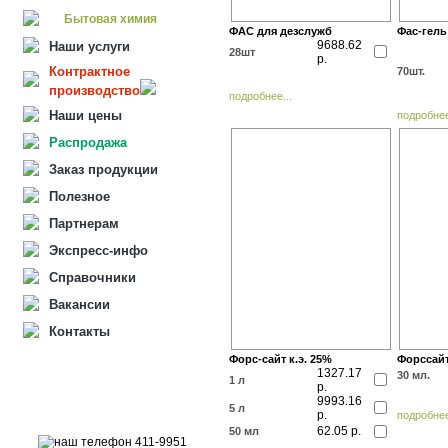
Бытовая химия
ФАС для дезслужб
Фас-гель
9688.62
Наши услуги
28шт
р.
Контрактное
70шт.
производство
подробнее...
Наши цены
подробнее
Распродажа
Заказ продукции
Полезное
Партнерам
Экспресс-инфо
Справочники
Вакансии
Контакты
Форс-сайт к.э. 25%
Форссайт
1327.17
30 мл.
1 л
р.
9993.16
5 л
р.
подробнее
62.05 р.
50 мл