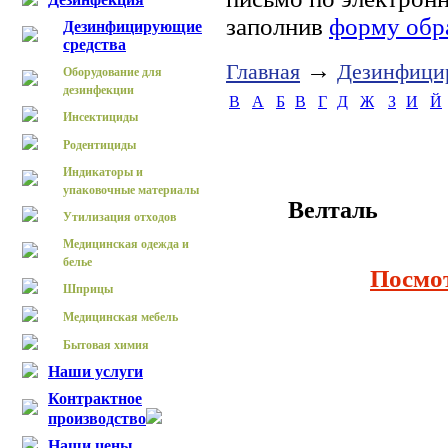
заполнив
форму обр
Дезинфицирующие
средства
→
Главная
Дезинфици
Оборудование для
дезинфекции
B
А
Б
В
Г
Д
Ж
З
И
Й
Инсектициды
Родентициды
Индикаторы и
упаковочные материалы
Велталь
Утилизация отходов
Медицинская одежда и
белье
Посмо
Шприцы
Медицинская мебель
Бытовая химия
Наши услуги
Контрактное
производство
Наши цены