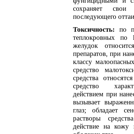
фунгицидными и с
сохраняет свои
последующего оттаи
Токсичность:
по п
теплокровных по 
желудок относит
препаратов, при на
классу малоопасны
средство малотокс
средства относятс
средство характ
действием при нанес
вызывает выраженн
глаз; обладает се
растворы средств
действие на кожу 