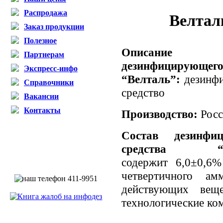
Распродажа
Велтал
Заказ продукции
Полезное
Описание
Партнерам
дезинфицирующего
Экспресс-инфо
“Велталь”:
дезинф
Справочники
средство
Вакансии
Контакты
Производство:
Рос
Состав дезинфиц
средства “Ве
содержит 6,0±0,6%
четвертичного ам
действующих вещ
технологические ко