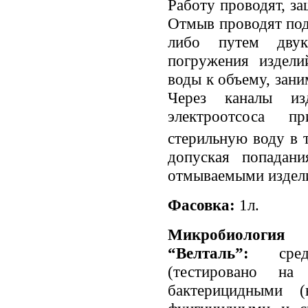
Работу проводят, з
Отмыв проводят под
либо путем двук
погружения издел
воды к объему, зани
Через каналы и
электроотсоса 
стерильную воду в 
допуская попадан
отмываемыми издел
Фасовка:
1л.
Микробиология
“Велталь”:
сре
(тестировано на
бактерицидными (