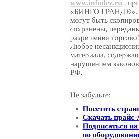
www.infodez.ru
, пр
«БИНГО ГРАНД®». Ни
могут быть скопиро
сохранены, передан
разрешения торгов
Любое несанкционир
материала, содержащ
нарушением законов 
РФ.
Не забудьте:
Посетить стран
Скачать прайс-
Подписаться на
по оборудовани