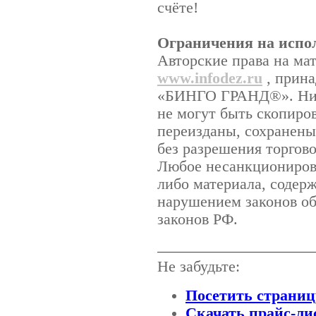
счёте!
Ограничения на испо
Авторские права на ма
www.infodez.ru
, прина
«БИНГО ГРАНД®». Ника
не могут быть скопиро
переизданы, сохранены
без разрешения торго
Любое несанкционирова
либо материала, содерж
нарушением законов об
законов РФ.
Не забудьте:
Посетить страниц
Скачать прайс-ли