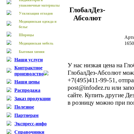
Индикаторы и
упаковочные материалы
ГлобалДез-
Утилизация отходов
Абсолют
Медицинская одежда и
белье
Шприцы
Арт
165
Медицинская мебель
Бытовая химия
Наши услуги
У нас низкая цена на Гл
Контрактное
ГлобалДез-Абсолют мож
производство
+7(495)411-99-51, отпр
Наши цены
post@infodez.ru или зап
Распродажа
сайте. Купить другие Д
Заказ продукции
в розницу можно при по
Полезное
Партнерам
Экспресс-инфо
Справочники