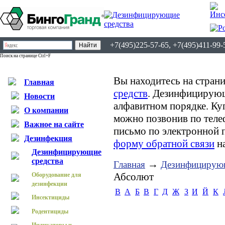
+7(495)225-57-65, +7(495)411-99-
Поиск на странице Ctrl+F
Вы находитесь на страни
Главная
средств
. Дезинфицирующ
Новости
алфавитном порядке. К
О компании
можно позвонив по теле
Важное на сайте
письмо по электронной 
Дезинфекция
форму обратной связи
на
Дезинфицирующие
средства
→
Главная
Дезинфицирующ
Абсолют
Оборудование для
дезинфекции
B
А
Б
В
Г
Д
Ж
З
И
Й
К
Инсектициды
Родентициды