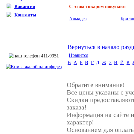
Вакансии
С этим товаром покупают
Контакты
Алмадез
Брилл
Вернуться в начало разд
Нравится
B
А
Б
В
Г
Д
Ж
З
И
Й
К
Обратите внимание!
Все цены указаны с у
Скидки предоставляютс
заказа!
Информация на сайте 
характер!
Основанием для оплаты