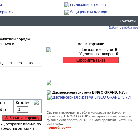
Контакты
Добавить в избранное
фавитном порядке.
ой почте
Ваша корзина:
Товаров в корзине:
0
Уцененных товаров:
0
Ц
Ч
Э
Ю
Диспенсерная система BINGO GRAND, 5,7 л
опт.
Кол-во
9 р.
Система включает в себя многоразовую ёмкость-
диспенсер BINGO GRAND с центральной вытяжкой и
рулон сухих полотенец № 250 для пропитки чистящим,
дезинфи...
51, отправив письмо по
подробнее>>>
 средства оптом и в