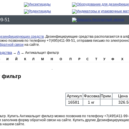
99-51
дезинфицирующих средств
. Дезинфицирующие средства располагаются в ал
но позвонив по телефону +7(495)411-99-51, отправив письмо по электронн
братной связи
на сайте.
едства
А
→
→ Антикальцит фильтр
З
И
Й
К
Л
М
Н
О
П
Р
С
Т
У
Ф
Х
 фильтр
Артикул
Фасовка
Прим.
Цена 
16581
1 кг
326.5
льтр. Купить Антикальцит фильтр можно позвонив по телефону +7(495)411-99-
ли заполнив форму обратной связи на сайте. Купить другие Дезинфицирующие
а нашем сайте.