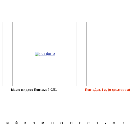
Мыло жидкое Пентамой СП1
ПентаДез, 1 л, (с дозатором)
З
И
Й
К
Л
М
Н
О
П
Р
С
Т
У
Ф
Х