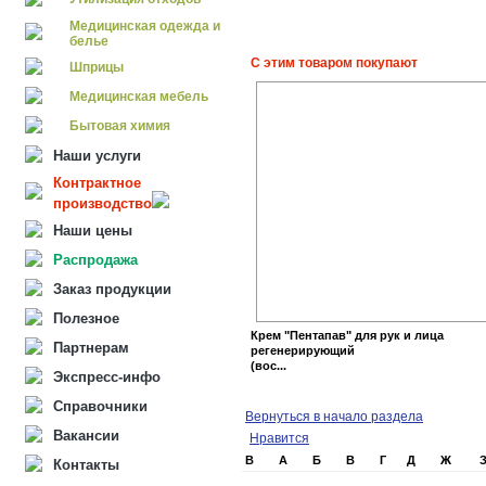
Медицинская одежда и
белье
С этим товаром покупают
Шприцы
Медицинская мебель
Бытовая химия
Наши услуги
Контрактное
производство
Наши цены
Распродажа
Заказ продукции
Полезное
Крем "Пентапав" для рук и лица
Партнерам
регенерирующий
(вос...
Экспресс-инфо
Справочники
Вернуться в начало раздела
Вакансии
Нравится
B
А
Б
В
Г
Д
Ж
Контакты