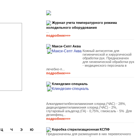
Журнал учета температурного режима
холодильного оборудования
...
подробнее>>>
Макси-Септ Аква
Кожный антисептик для
гигиенической и хирургической
обработки рук. Предназначен
для гигиенической обработки рук
- медицинского персонала в
лечебно-п...
подробнее>>>
Клиндезин-специаль
Алкилдиметилбензиламмония хлорид (ЧАС) - 28%,
дидецилдиметиламмония хлорид (ЧАС) - 2%,
глутаровый альдегид (ГА) - 0,75%, глиоксаль - 5% .Для
дезинфекц...
подробнее>>>
Коробка стерилизационная КСПФ
Ц
Ч
Э
Ю
Предназначены для размещения в них перевязочного