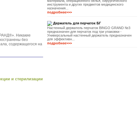
материала, операционного белья, хирургического
инструмента и других предметов медицинского
назначения...
подробнее>>>
Держатель для перчаток БГ
Настенный держатель перчаток BINGO GRAND №3
предназначен для перчаток под три упаковки -
РАНД®». Никакие
Универсальный настенный держатель предназначен
для эффективн...
пространены без
подробнее>>>
ала, содержащегося на
екции и стерилизации