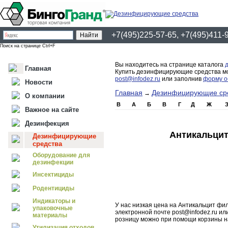
+7(495)225-57-65, +7(495)411-
Поиск на странице Ctrl+F
Вы находитесь на странице каталога
Главная
Купить дезинфицирующие средства мож
post@infodez.ru
или заполнив
форму о
Новости
Главная
Дезинфицирующие ср
→
О компании
B
А
Б
В
Г
Д
Ж
Важное на сайте
Дезинфекция
Антикальцит
Дезинфицирующие
средства
Оборудование для
дезинфекции
Инсектициды
Родентициды
Индикаторы и
У нас низкая цена на Антикальцит фи
упаковочные
электронной почте post@infodez.ru и
материалы
розницу можно при помощи корзины н
Утилизация отходов