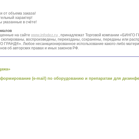
и от объема заказа!
тельный характер!
 указанные в счёте!
риалов
ещенные на сайте
www.infodez.ru
, принадлежат Торговой компании «БИНГО Г
ть скопированы, воспроизведены, переизданы, сохранены, переданы или рас
О ГРАНД®». Любое несанкционированное использование какого-либо матери
нов об авторских правах и иных законов РФ.
дажа»
нформирование (e-mail) по оборудованию и препаратам для дезинф