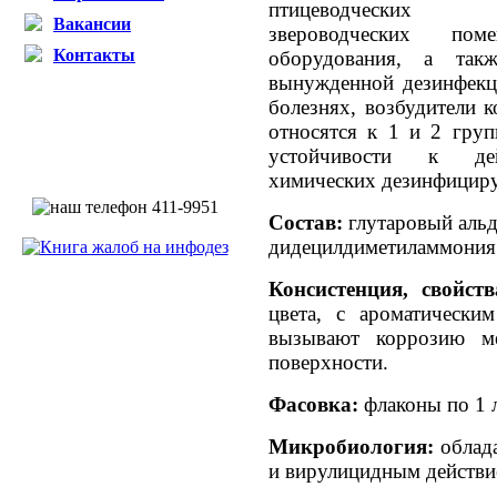
птицеводческ
Вакансии
звероводческих поме
Контакты
оборудования, а так
вынужденной дезинфекц
болезнях, возбудители 
относятся к 1 и 2 гру
устойчивости к дей
химических дезинфицир
Состав:
глутаровый альде
дидецилдиметиламмония 
Консистенция, свойств
цвета, с ароматически
вызывают коррозию ме
поверхности.
Фасовка:
флаконы по 1 л
Микробиология:
облад
и вирулицидным действи