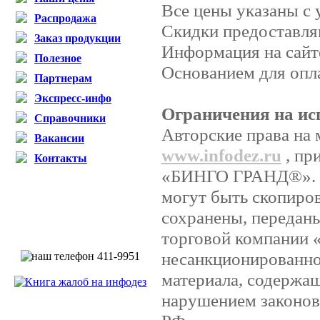
Все цены указаны с
Распродажа
Скидки предоставляю
Заказ продукции
Информация на сайт
Полезное
Основанием для опла
Партнерам
Экспресс-инфо
Ограничения на ис
Справочники
Авторские права на 
Вакансии
www.infodez.ru
, пр
Контакты
«БИНГО ГРАНД®». Ни
могут быть скопиро
сохранены, передан
торговой компании
несанкционированно
материала, содержащ
нарушением законов 