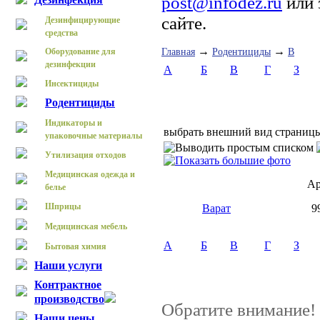
post@infodez.ru
или 
сайте.
Дезинфицирующие
средства
→
→
Оборудование для
Главная
Родентициды
В
дезинфекции
А
Б
В
Г
З
Инсектициды
Родентициды
Индикаторы и
выбрать внешний вид страниц
упаковочные материалы
Утилизация отходов
Медицинская одежда и
Ар
белье
Шприцы
Варат
9
Медицинская мебель
А
Б
В
Г
З
Бытовая химия
Наши услуги
Контрактное
производство
Обратите внимание!
Наши цены