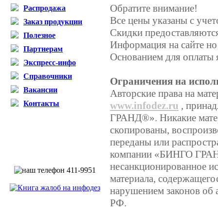
Обратите внимание!
Распродажа
Все цены указаны с уче
Заказ продукции
Скидки предоставляются,
Полезное
Информация на сайте но
Партнерам
Основанием для оплаты 
Экспресс-инфо
Справочники
Ограничения на испол
Вакансии
Авторские права на мате
Контакты
www.infodez.ru
, прина
ГРАНД®». Никакие матер
скопированы, воспроизв
переданы или распростр
компании «БИНГО ГРА
несанкционированное ис
материала, содержащегос
нарушением законов об 
РФ.