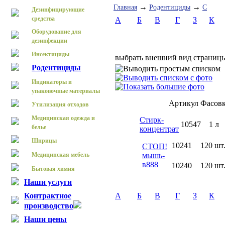
→
→
Главная
Родентициды
С
Дезинфицирующие
средства
А
Б
В
Г
З
К
Оборудование для
дезинфекции
Инсектициды
выбрать внешний вид страниц
Родентициды
Индикаторы и
упаковочные материалы
Артикул
Фасов
Утилизация отходов
Медицинская одежда и
Стирк-
10547
1 л
белье
концентрат
Шприцы
10241
120 шт
СТОП!
Медицинская мебель
мышь-
в888
10240
120 шт
Бытовая химия
Наши услуги
Контрактное
А
Б
В
Г
З
К
производство
Наши цены