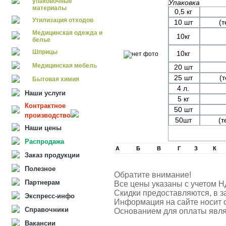
упаковочные
Упаковка
материалы
0,5 кг
Утилизация отходов
10 шт
(т
Медицинская одежда и
10кг
белье
Шприцы
10кг
Медицинская мебель
20 шт
25 шт
(
Бытовая химия
4 л.
Наши услуги
5 кг
Контрактное
50 шт
производство
50шт
(т
Наши цены
Распродажа
А
Б
В
Г
З
К
Заказ продукции
Полезное
Обратите внимание!
Партнерам
Все цены указаны с учетом Н
Скидки предоставляются, в з
Экспресс-инфо
Информация на сайте носит 
Справочники
Основанием для оплаты явля
Вакансии