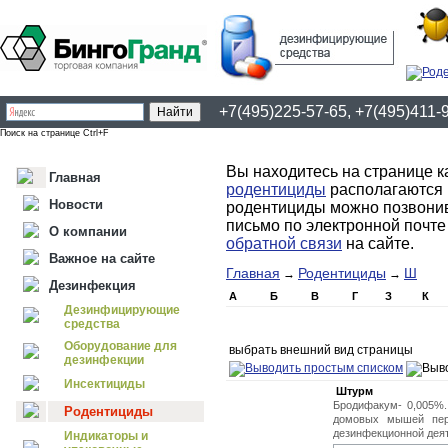
+7(495)225-57-65, +7(495)411-
Поиск на странице Ctrl+F
Вы находитесь на странице к
Главная
родентициды
располагаются 
Новости
родентициды можно позвонив 
письмо по электронной почт
О компании
обратной связи
на сайте.
Важное на сайте
Главная
Родентициды
Ш
→
→
Дезинфекция
А
Б
В
Г
З
К
Дезинфицирующие
средства
Оборудование для
выбрать внешний вид страницы
дезинфекции
Инсектициды
Штурм
Бродифакум- 0,005%.
Родентициды
домовых мышей пер
дезинфекционной деят
Индикаторы и