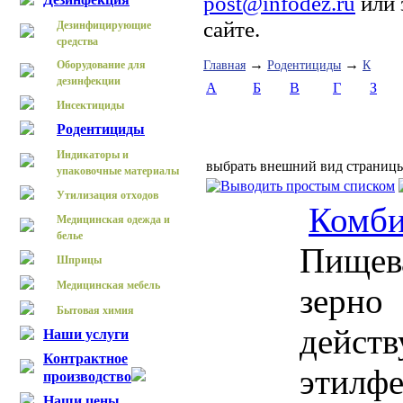
post@infodez.ru
или 
сайте.
Дезинфицирующие
средства
→
→
Оборудование для
Главная
Родентициды
К
дезинфекции
А
Б
В
Г
З
Инсектициды
Родентициды
Индикаторы и
выбрать внешний вид страниц
упаковочные материалы
Утилизация отходов
Комб
Медицинская одежда и
белье
Пищева
Шприцы
Медицинская мебель
зер
Бытовая химия
дейст
Наши услуги
Контрактное
этил
производство
Наши цены