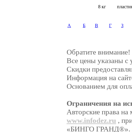
8 кг
пласти
А
Б
В
Г
З
Обратите внимание!
Все цены указаны с
Скидки предоставляю
Информация на сайт
Основанием для опла
Ограничения на ис
Авторские права на 
www.infodez.ru
, пр
«БИНГО ГРАНД®». Ни