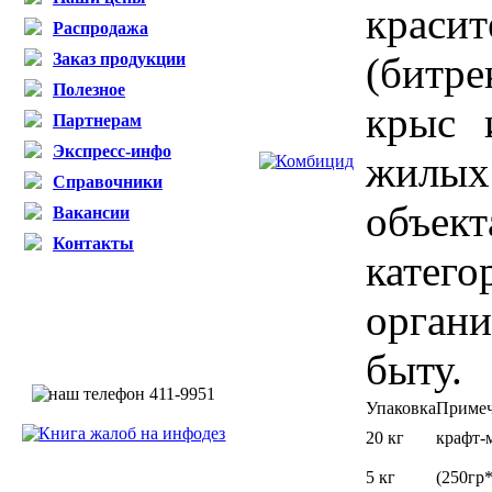
кра
Распродажа
Заказ продукции
(битр
Полезное
крыс 
Партнерам
Экспресс-инфо
жилы
Справочники
объе
Вакансии
Контакты
катег
органи
быту.
Упаковка
Приме
20 кг
крафт
5 кг
(250гр