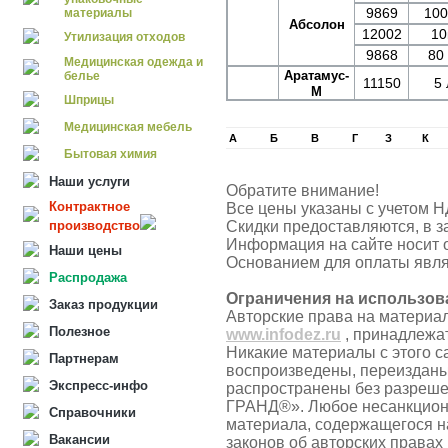
9869
100
материалы
Абсолон
12002
10
Утилизация отходов
9868
80 
Медицинская одежда и
Аратамус-
белье
11150
5 
М
Шприцы
Медицинская мебель
А
Б
В
Г
З
К
Бытовая химия
Наши услуги
Обратите внимание!
Контрактное
Все цены указаны с учетом Н
производство
Скидки предоставляются, в з
Информация на сайте носит 
Наши цены
Основанием для оплаты явля
Распродажа
Ограничения на использов
Заказ продукции
Авторские права на материа
Полезное
www.infodez.ru
, принадлежа
Никакие материалы с этого с
Партнерам
воспроизведены, переизданы
Экспресс-инфо
распространены без разреш
ГРАНД®». Любое несанкцион
Справочники
материала, содержащегося н
Вакансии
законов об авторских правах