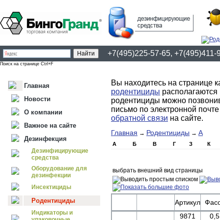
+7(495)225-57-65, +7(495)411-
Поиск на странице Ctrl+F
Вы находитесь на странице к
Главная
родентициды
располагаются 
Новости
родентициды можно позвонив 
письмо по электронной почт
О компании
обратной связи
на сайте.
Важное на сайте
Главная
Родентициды
А
→
→
Дезинфекция
А
Б
В
Г
З
К
Дезинфицирующие
средства
Оборудование для
выбрать внешний вид страницы
дезинфекции
Инсектициды
Родентициды
Артикул
Фасо
Индикаторы и
9871
0,5
упаковочные