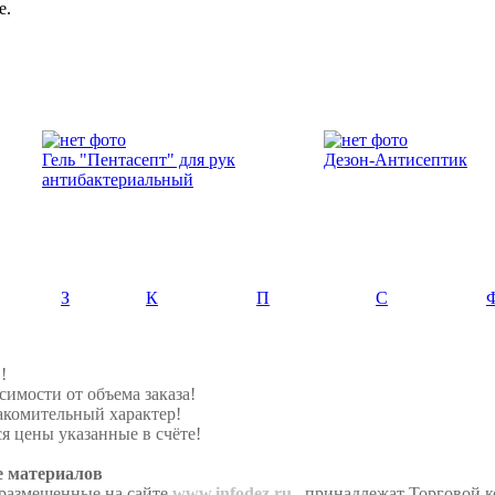
е.
Гель "Пентасепт" для рук
Дезон-Антисептик
антибактериальный
З
К
П
С
!
симости от объема заказа!
акомительный характер!
я цены указанные в счёте!
е материалов
 размещенные на сайте
www.infodez.ru
, принадлежат Торговой 