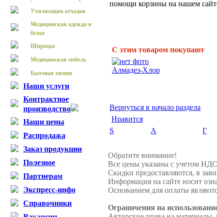
помощи корзины на нашем сайт
Утилизация отходов
Медицинская одежда и
белье
Шприцы
С этим товаром покупают
Медицинская мебель
Алмадез-Хлор
Бытовая химия
Наши услуги
Контрактное
Вернуться в начало раздела
производство
Нравится
Наши цены
S
А
Г
Распродажа
Заказ продукции
Обратите внимание!
Полезное
Все цены указаны с учетом НДС
Скидки предоставляются, в зави
Партнерам
Информация на сайте носит озн
Экспресс-инфо
Основанием для оплаты являютс
Справочники
Ограничения на использовани
Авторские права на материалы,
Вакансии