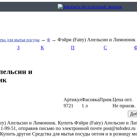
→
→ Фэйри (Fairy) Апельсин и Лимонник
тва для мытья посуды
Ф
З
К
П
С
пельсин и
ик
Артикул
Фасовка
Прим.
Цена опт.
9721
1 л
Не произв.
airy) Апельсин и Лимонник. Купить Фэйри (Fairy) Апельсин и 
1-99-51, отправив письмо по электронной почте post@infodez.ru
. Купить другие Средства для мытья посуды оптом и в розницу м