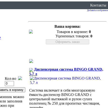
Контакты
Добавить в избранное
Ваша корзина:
Товаров в корзине:
0
Уцененных товаров:
0
Ф
Диспенсерная система BINGO GRAND,
5,7 л
Кол-во
Система включает в себя многоразовую
ёмкость-диспенсер BINGO GRAND с
Лимонник можно
центральной вытяжкой и рулон сухих
 или заполнив
полотенец № 250 для пропитки чистящим,
ожно при
дезинфи...