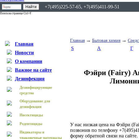
+7(495)225-57-65, +7(495)411-99-51
Поиск на странице Ctrl+F
→
→
Главная
Бытовая химия
Средс
Главная
S
А
Г
Новости
О компании
Важное на сайте
Фэйри (Fairy) А
Дезинфекция
Лимонн
Дезинфицирующие
средства
Оборудование для
дезинфекции
Инсектициды
Родентициды
У нас низкая цена на Фэйри (F
позвонив по телефону +7(495)41
Индикаторы и
форму обратной связи на сайте
упаковочные материалы