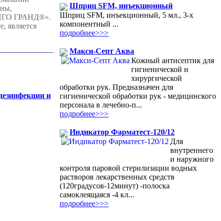
Шприц SFM, инъекционный
ены,
Шприц SFM, инъекционный, 5 мл., 3-х
БИНГО ГРАНД®».
компонентный ...
, является
подробнее>>>
Макси-Септ Аква
Кожный антисептик для
гигиенической и
хирургической
обработки рук. Предназначен для
 дезинфекции и
гигиенической обработки рук - медицинского
персонала в лечебно-п...
подробнее>>>
Индикатор Фарматест-120/12
Для
внутреннего
и наружного
контроля паровой стерилизации водных
растворов лекарственных средств
(120градусов-12минут) -полоска
самоклеящаяся -4 кл...
подробнее>>>