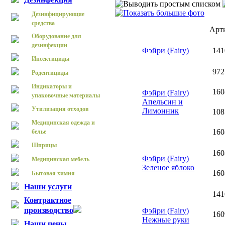
Дезинфицирующие
средства
Арт
Оборудование для
дезинфекции
Фэйри (Fairy)
141
Инсектициды
972
Родентициды
Индикаторы и
160
Фэйри (Fairy)
упаковочные материалы
Апельсин и
Утилизация отходов
Лимонник
108
Медицинская одежда и
160
белье
Шприцы
160
Фэйри (Fairy)
Медицинская мебель
Зеленое яблоко
160
Бытовая химия
Наши услуги
141
Контрактное
производство
Фэйри (Fairy)
160
Нежные руки
Наши цены