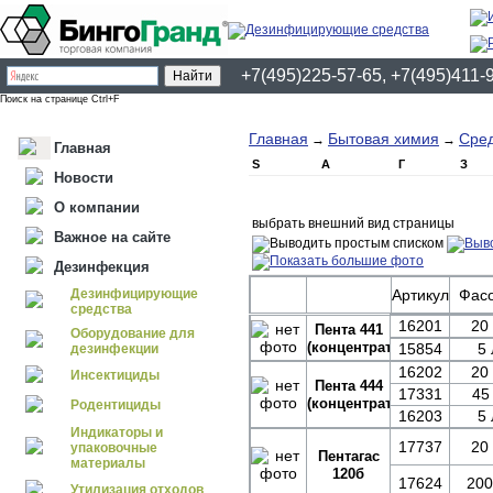
+7(495)225-57-65, +7(495)411-
Поиск на странице Ctrl+F
Главная
Бытовая химия
Сред
→
→
Главная
S
А
Г
З
Новости
О компании
выбрать внешний вид страницы
Важное на сайте
Дезинфекция
Дезинфицирующие
Артикул
Фасо
средства
16201
20 
Пента 441
Оборудование для
(концентрат)
15854
5 
дезинфекции
16202
20 
Инсектициды
Пента 444
17331
45 
(концентрат)
Родентициды
16203
5 
Индикаторы и
17737
20 
упаковочные
Пентагас
материалы
120б
17624
200
Утилизация отходов