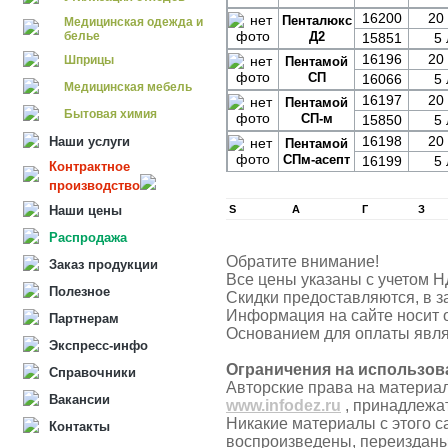
16200
20 
Пенталюкс
Медицинская одежда и
белье
Д2
15851
5 
16196
20 
Шприцы
Пентамой
СП
16066
5 
Медицинская мебель
16197
20 
Пентамой
Бытовая химия
СП-м
15850
5 
16198
20 
Наши услуги
Пентамой
СПм-асепт
16199
5 
Контрактное
производство
Наши цены
S
А
Г
З
Распродажа
Обратите внимание!
Заказ продукции
Все цены указаны с учетом Н
Полезное
Скидки предоставляются, в з
Информация на сайте носит 
Партнерам
Основанием для оплаты явля
Экспресс-инфо
Ограничения на использов
Справочники
Авторские права на материа
Вакансии
www.infodez.ru
, принадлежа
Никакие материалы с этого с
Контакты
воспроизведены, переизданы