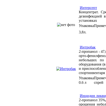
Интерсепт
Концентрат. С
дезинфекцией в
установках
Упаковка
Приме
3,8л.
Интробак
2-пропанол - 47
орто-фенилфено
небольших по 
оборудования (в
и приспособлени
спортинвентаря 
Упаковка
Приме
0.6 л
спрей
Инцидин ликви
2-пропанол 35%,
орошения небол