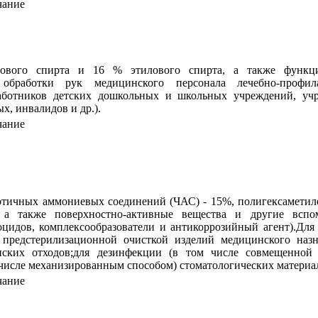
чание
ового спирта и 16 % этилового спирта, а также функци
 обработки рук медицинского персонала лечебно-профил
аботников детских дошкольных и школьных учреждений, учр
х, инвалидов и др.).
чание
ртичных аммониевых соединений (ЧАС) - 15%, полигексаметил
а также поверхностно-активные вещества и другие вспо
оцидов, комплексообразователи и антикоррозийный агент).Для
предстерилизационной очисткой изделий медицинского назн
нских отходов;для дезинфекции (в том числе совмещенной
 числе механизированным способом) стоматологических материал
чание