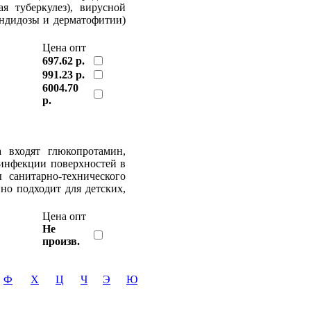
я туберкулез), вирусной
андидозы и дерматофитии)
Цена опт
697.62 р.
991.23 р.
6004.70
р.
а входят глюкопротамин,
зинфекции поверхностей в
 санитарно-технического
но подходит для детских,
Цена опт
Не
произв.
Ф
Х
Ц
Ч
Э
Ю