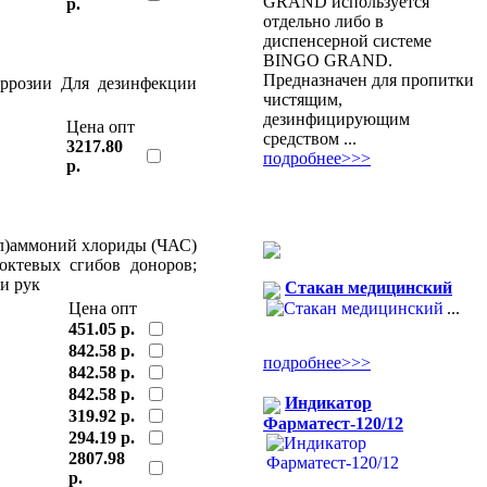
GRAND используется
р.
отдельно либо в
диспенсерной системе
BINGO GRAND.
Предназначен для пропитки
оррозии Для дезинфекции
чистящим,
дезинфицирующим
Цена опт
средством ...
3217.80
подробнее>>>
р.
ил)аммоний хлориды (ЧАС)
локтевых сгибов доноров;
и рук
Стакан медицинский
...
Цена опт
451.05 р.
842.58 р.
подробнее>>>
842.58 р.
842.58 р.
Индикатор
319.92 р.
Фарматест-120/12
294.19 р.
2807.98
р.