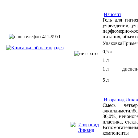
Изисепт
Гель для гиги
учреждений, уч
парфюмерно-кос
питания, объект
Упаковка
Приме
0,5 л
1 л
1 л
диспен
5 л
Изорапид Ликв
Cмесь четве
алкилдиметилбе
30,0%., неионог
пластика, стек
Вспомогательны
компоненты