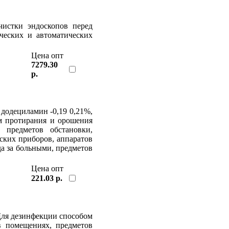
истки эндоскопов перед
ческих и автоматических
Цена опт
7279.30
р.
 додециламин -0,19 0,21%,
ом протирания и орошения
 предметов обстановки,
нских приборов, аппаратов
да за больными, предметов
Цена опт
221.03 р.
Для дезинфекции способом
в помещениях, предметов