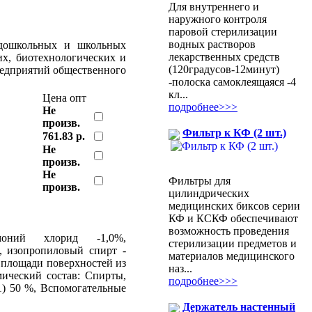
Для внутреннего и
наружного контроля
паровой стерилизации
водных растворов
 дошкольных и школьных
лекарственных средств
их, биотехнологических и
(120градусов-12минут)
редприятий общественного
-полоска самоклеящаяся -4
кл...
Цена опт
подробнее>>>
Не
произв.
Фильтр к КФ (2 шт.)
761.83 р.
Не
произв.
Не
Фильтры для
произв.
цилиндрических
медицинских биксов серии
КФ и КСКФ обеспечивают
возможность проведения
моний хлорид -1,0%,
стерилизации предметов и
, изопропиловый спирт -
материалов медицинского
 площади поверхностей из
наз...
мический состав: Спирты,
подробнее>>>
) 50 %, Вспомогательные
Держатель настенный