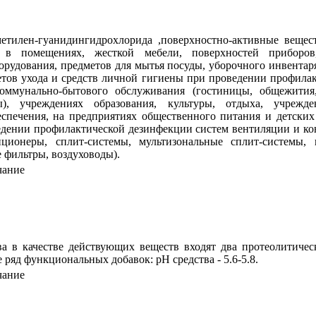
етилен-гуанидингидрохлорида ,поверхностно-активные вещест
 в помещениях, жесткой мебели, поверхностей приборов,
орудования, предметов для мытья посуды, уборочного инвентаря
етов ухода и средств личной гигиены при проведении профила
коммунально-бытового обслуживания (гостиницы, общежити
ы), учреждениях образования, культуры, отдыха, учреж
еспечения, на предприятиях общественного питания и детских
едении профилактической дезинфекции систем вентиляции и к
иционеры, сплит-системы, мультизональные сплит-системы,
 фильтры, воздуховоды).
чание
тва в качестве действующих веществ входят два протеолитичес
е ряд функциональных добавок: рН средства - 5.6-5.8.
чание