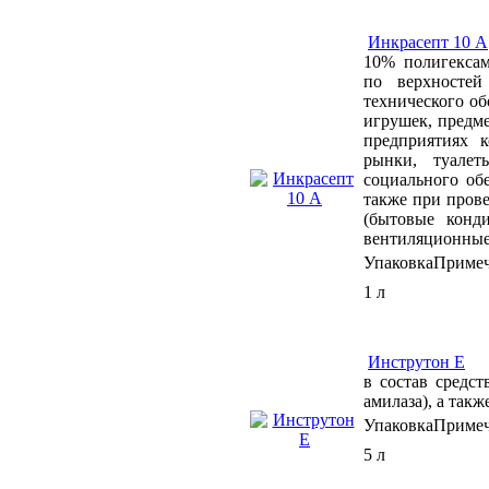
Инкрасепт 10 А
10% полигексам
по верхностей
технического об
игрушек, предм
предприятиях 
рынки, туалет
социального об
также при пров
(бытовые конд
вентиляционные
Упаковка
Приме
1 л
Инструтон Е
в состав средс
амилаза), а такж
Упаковка
Приме
5 л