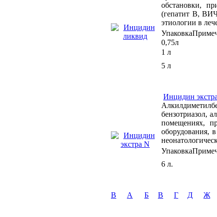
обстановки, пр
(гепатит В, ВИ
этиологии в ле
Упаковка
Приме
0,75л
1 л
5 л
Инцидин экстр
Алкилдиметилбе
бензотриазол, а
помещениях, пр
оборудования, 
неонатологическ
Упаковка
Приме
6 л.
B
А
Б
В
Г
Д
Ж