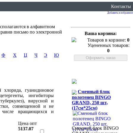
Контакты
Добавить в избранное
сполагаются в алфавитном
правив письмо по электронной
Ваша корзина:
Товаров в корзине:
0
Уцененных товаров:
0
Ф
Х
Ц
Ч
Э
Ю
й хлорида, гуанидиновое
Сменный блок
детергенты, ингибиторы
полотенец BINGO
уберкулез), вирусной и
GRAND, 250 шт,
истки, совмещенной и не
(17см*25см)
м числе вращающихся и
Цена опт
Сменный блок BINGO
5137.07