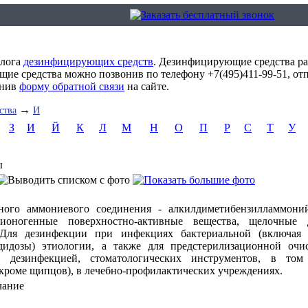
алога
дезинфицирующих средств
. Дезинфицирующие средства ра
ие средства можно позвонив по телефону +7(495)411-99-51, от
лнив
форму обратной связи
на сайте.
→
ства
И
З
И
Й
К
Л
М
Н
О
П
Р
С
Т
У
ы
ного аммониевого соединения - алкилдиметибензилламмони
еионогенные поверхностно-активные вещества, щелочные 
.Для дезинфекции при инфекциях бактериальной (включая т
дидозы) этиологии, а также для предстерилизационной оч
 дезинфекцией, стоматологических инструментов, в то
кроме щипцов), в лечебно-профилактических учреждениях.
чание