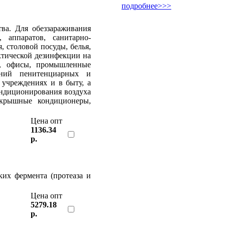
подробнее>>>
ва. Для обеззараживания
 аппаратов, санитарно-
, столовой посуды, белья,
ктической дезинфекции на
я, офисы, промышленные
дений пенитенциарных и
 учреждениях и в быту, а
ондиционирования воздуха
 крышные кондиционеры,
Цена опт
1136.34
р.
ких фермента (протеаза и
Цена опт
5279.18
р.