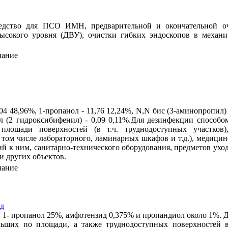
редство для ПСО ИМН, предварительной и окончательной оч
ысокого уровня (ДВУ), очистки гибких эндоскопов в механи
чание
,04 48,96%, 1-пропанол - 11,76 12,24%, N,N бис (3-аминопропил)
л (2 гидроксибифенил) - 0,09 0,11%.Для дезинфекции способ
площади поверхностей (в т.ч. труднодоступных участков),
 том числе лабораторного, ламинарных шкафов и т.д.), медици
й к ним, санитарно-технического оборудования, предметов ухо
и других объектов.
чание
д
 1- пропанол 25%, амфотензид 0,375% и пропандиол около 1%. 
ьших по площади, а также труднодоступных поверхностей 