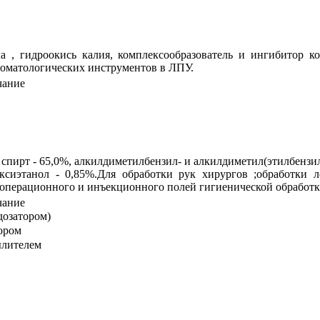
а , гидроокись калия, комплексообразователь и ингибитор к
оматологических инструментов в ЛПУ.
чание
спирт - 65,0%, алкилдиметилбензил- и алкилдиметил(этилбенз
оксиэтанол - 0,85%.Для обработки рук хирургов ;обработки 
 операционного и инъекционного полей гигиенической обработк
чание
одозатором)
тором
ылителем