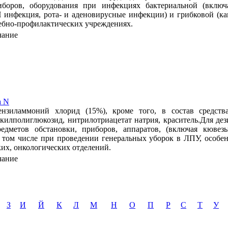
иборов, оборудования при инфекциях бактериальной (включа
Ч инфекция, рота- и аденовирусные инфекции) и грибковой (к
чебно-профилактических учреждениях.
чание
а N
нзиламмоний хлорид (15%), кроме того, в состав средств
лкилполиглюкозид, нитрилотриацетат натрия, краситель.Для де
едметов обстановки, приборов, аппаратов, (включая кювезы
в том числе при проведении генеральных уборок в ЛПУ, особен
их, онкологических отделений.
чание
З
И
Й
К
Л
М
Н
О
П
Р
С
Т
У