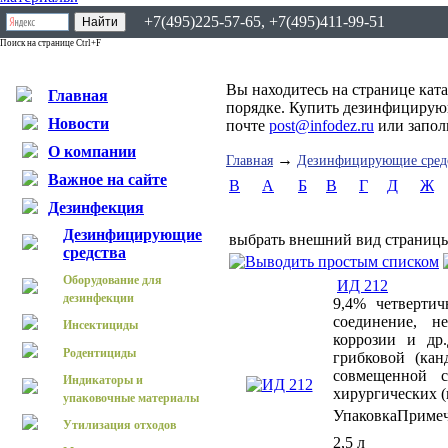
+7(495)225-57-65, +7(495)411-99-51
Поиск на странице Ctrl+F
Вы находитесь на странице кат
Главная
порядке. Купить дезинфицирующ
Новости
почте
post@infodez.ru
или запо
О компании
→
Главная
Дезинфицирующие сред
Важное на сайте
B
А
Б
В
Г
Д
Ж
Дезинфекция
Дезинфицирующие
выбрать внешний вид страниц
средства
Оборудование для
ИД 212
дезинфекции
9,4% четвертич
соединение, н
Инсектициды
коррозии и др
Родентициды
грибковой (кан
совмещенной с
Индикаторы и
хирургических (
упаковочные материалы
Упаковка
Приме
Утилизация отходов
2,5 л