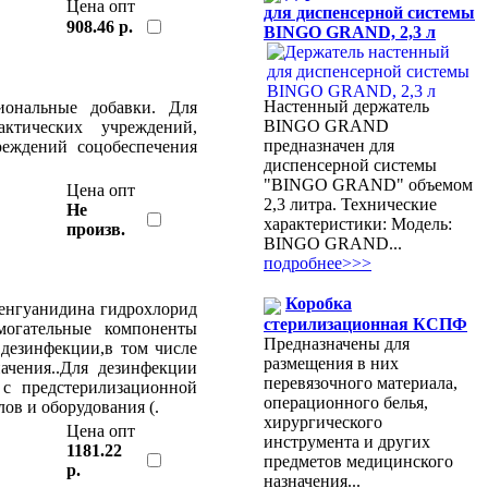
Цена опт
для диспенсерной системы
908.46 р.
BINGO GRAND, 2,3 л
Настенный держатель
ональные добавки. Для
BINGO GRAND
актических учреждений,
предназначен для
еждений соцобеспечения
диспенсерной системы
"BINGO GRAND" объемом
Цена опт
2,3 литра. Технические
Не
характеристики: Модель:
произв.
BINGO GRAND...
подробнее>>>
Коробка
енгуанидина гидрохлорид
стерилизационная КСПФ
могательные компоненты
Предназначены для
 дезинфекции,в том числе
размещения в них
ачения..Для дезинфекции
перевязочного материала,
 с предстерилизационной
операционного белья,
ов и оборудования (.
хирургического
Цена опт
инструмента и других
1181.22
предметов медицинского
р.
назначения...