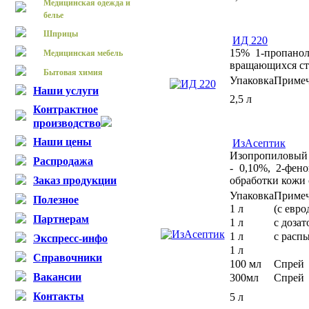
Медицинская одежда и
белье
Шприцы
ИД 220
15% 1-пропанол
Медицинская мебель
вращающихся ст
Бытовая химия
Упаковка
Приме
Наши услуги
2,5 л
Контрактное
производство
Наши цены
ИзАсептик
Изопропиловый 
Распродажа
- 0,10%, 2-фен
Заказ продукции
обработки кожи
Упаковка
Приме
Полезное
1 л
(с евр
Партнерам
1 л
с доза
1 л
с расп
Экспресс-инфо
1 л
Справочники
100 мл
Спрей
Вакансии
300мл
Спрей
Контакты
5 л