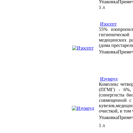
Упаковка
Приме
1 л
Изосепт
55% изопропил
гигиенической
медицинских р
(дома престарелы
Упаковка
Приме
Изумруд
Комплекс четве
(ПГМГ) - 6%, 
(синергисты би
совмещенной с 
кувезов,медици
очисткой, в том
Упаковка
Приме
1 л