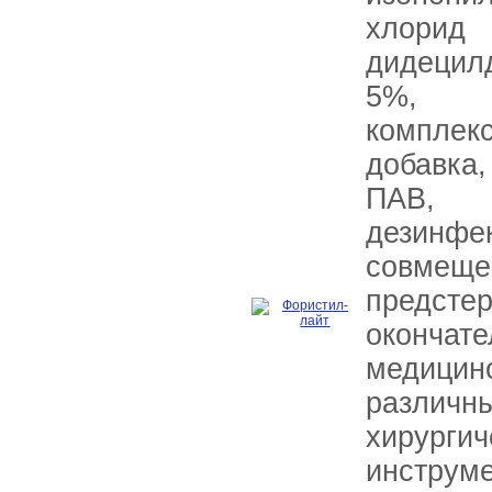
хлор
дидецил
5%, 
комплек
добавка
ПАВ, 
дезинф
сов
предст
окончате
медици
различн
хирургич
инстр