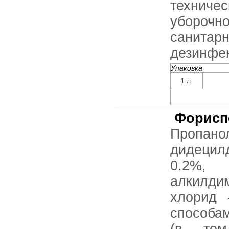
технич
уборочн
санит
дезинфек
Упаковка
1 л
Форисп
Пропа
дидецил
0.2%,
алкилди
хлорид 
способа