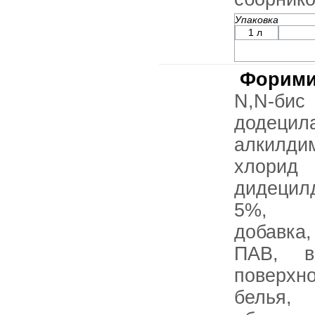
Упаковка
1 л
Форими
N,N-б
додецил
алкилди
хлор
дидецил
5%, к
добавка
ПАВ, в
поверх
белья