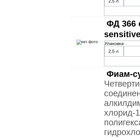
2,5 л
ФД 366 
sensitive
Упаковка
2,5 л
Фиам-с
Четве
соед
алкилди
хлорид-
полигек
гидрохло