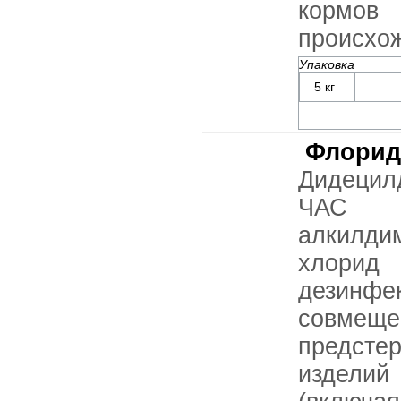
кормов 
происхо
Упаковка
5 кг
Флорид
Дидецил
ЧА
алкилди
хлори
дезинф
сов
предсте
изделий