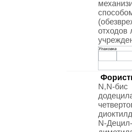
механиз
способо
(обезвр
отходов 
учрежден
Упаковка
Форист
N,N-б
додецила
четвер
диоктил
N-Децил