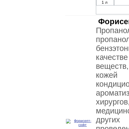
1 л
Форисе
Пропано
пропанол
бензэтон
качес
веществ
кожей
кондиц
аромати
хирур
медицин
других
провед