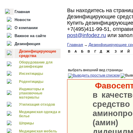
Вы находитесь на страни
Главная
Дезинфицирующие средст
Новости
Купить дезинфицирующие 
О компании
+7(495)411-99-51, отправ
post@infodez.ru
или запо
Важное на сайте
Дезинфекция
Главная
Дезинфицирующие ср
→
Дезинфицирующие
B
А
Б
В
Г
Д
Ж
З
И
Й
средства
Оборудование для
дезинфекции
выбрать внешний вид страницы
Инсектициды
Родентициды
Фавосеп
Индикаторы и
в качест
упаковочные
материалы
средство
Утилизация отходов
аминопр
Медицинская одежда и
белье
(ам
Шприцы
дидецилм
Медицинская мебель