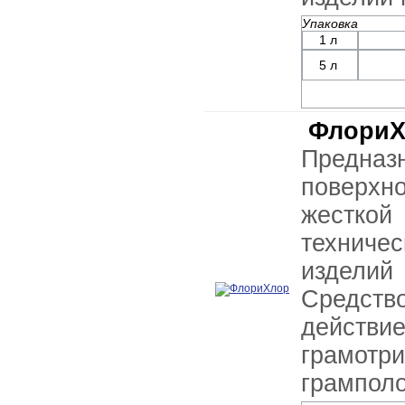
Упаковка
1 л
5 л
ФлориХ
Предназ
поверх
жестко
технич
изделий 
Средств
дейст
грам
грамполо