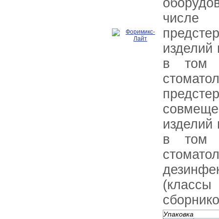
оборудов
числ
предсте
изделий 
в том 
стоматол
предстер
совмещ
изделий 
в том 
стоматол
дезинфе
(класс
сборнико
Упаковка