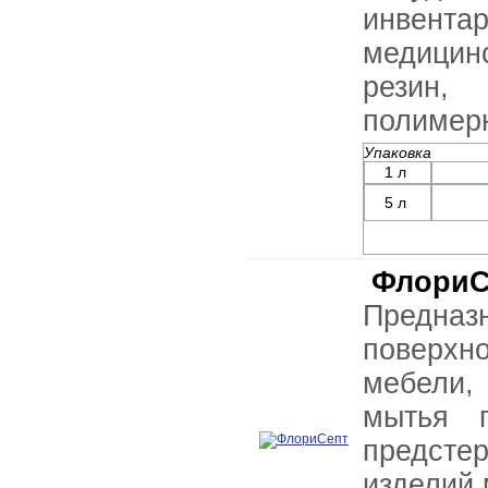
инвента
медицин
резин,
полимер
Упаковка
1 л
5 л
ФлориС
Предназ
поверх
мебели,
мытья п
предсте
изделий 