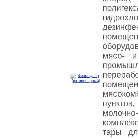
полигек
гидро
дезинфе
помещен
оборудо
мясо- и
промыш
перера
помещен
мясоко
пункто
молочн
комплекс
тары дл