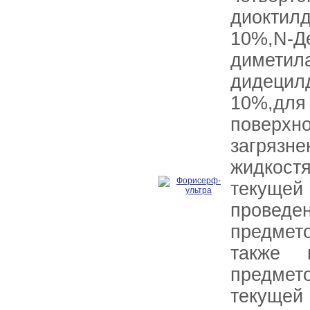
диоктил
10%,N-Д
диметила
дидецил
10%,д
поверхно
загряз
жидкост
текущей
проведе
предмет
также п
предме
текущей