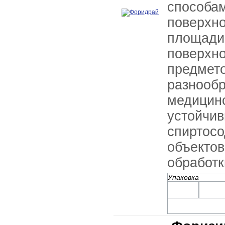
способа
поверх
площ
поверх
предм
разнообр
медици
устой
спиртос
объекто
обработк
Упаковка