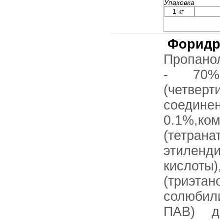
Упаковка
1 кг
Форидр
Пропанол
- 70%,
(четверт
соед
0.1%,ко
(тетр
этиленд
кислот
(три
солюбил
ПАВ) до