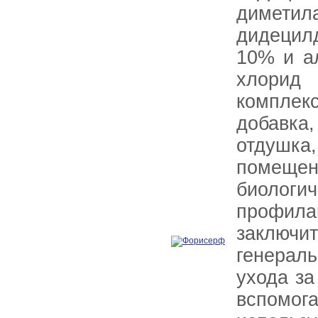
диметила
дидецил
10% и а
хлорид 
комплек
добавк
отдушка,
помещен
биолог
профил
заключи
генерал
ухода за
вспомо