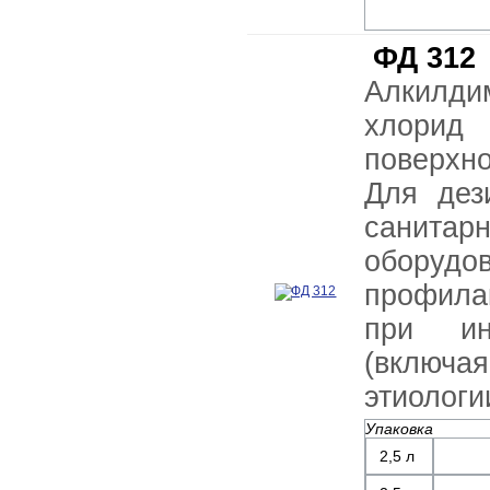
ФД 312
Алкилди
хлорид
поверхн
Для дез
санитарн
обору
профила
при ин
(включая
этиологи
Упаковка
2,5 л