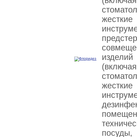
(включ
стомато
жестки
инстр
предстер
совмещ
изделий
(включ
стомато
жестки
инстр
дезинф
помещ
технич
посуды