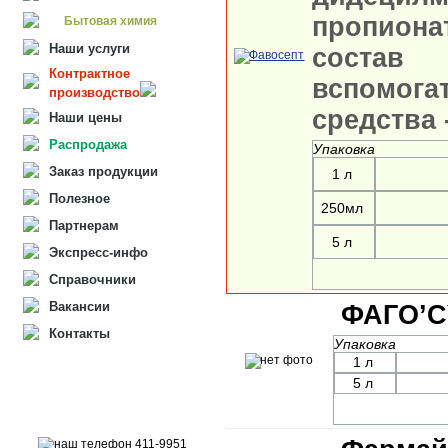
пропиона
Бытовая химия
Наши услуги
состав
Контрактное
вспомога
производство
средства -
Наши цены
Распродажа
Упаковка
Заказ продукции
1 л
Полезное
250мл
Партнерам
5 л
Экспресс-инфо
Справочники
Вакансии
ФАГО’С
Контакты
Упаковка
1 л
5 л