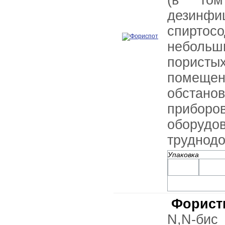
(в том
дезинфи
спиртос
небол
порис
помещ
обстан
прибо
оборудо
труднодо
Упаковка
Форист
N,N-б