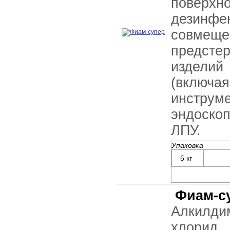
поверхн
дезинф
сов
предсте
изделий
(включ
инструм
эндоскоп
ЛПУ.
Упаковка
5 кг
Фиам-с
Алкилди
хло