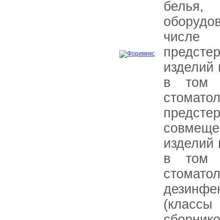
белья
оборудов
числ
предсте
изделий 
в том 
стоматол
предстер
совмещ
изделий 
в том 
стоматол
дезинфе
(класс
сборнико