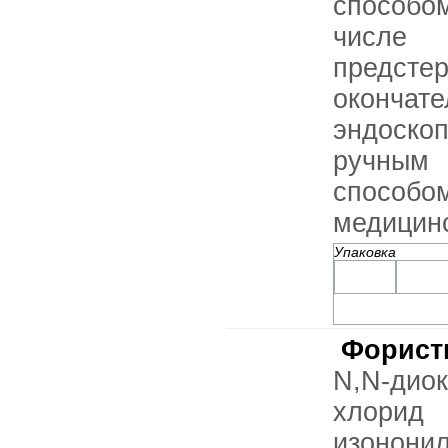
способо
числ
предст
оконча
эндоско
ручным
спосо
медицинс
Упаковка
Форист
N,N-дио
хлорид
изонони