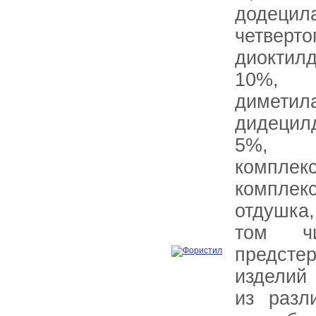
додецил
четвер
диоктил
10%, N-
диметила
дидецил
5%, 
комплек
компле
отдушка,
том ч
предстер
изделий
из разл