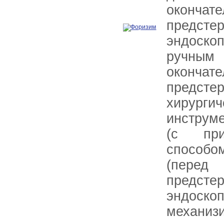
оконча
предсте
эндоско
ручн
оконча
предсте
хирургич
инструм
(с при
способ
(пе
предсте
эндоско
механиз