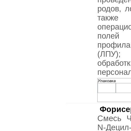
родов, л
также 
операци
полей 
профил
(ЛПУ);
обрабо
персонал
Упаковка
Форис
Смесь Ч
N-Децил