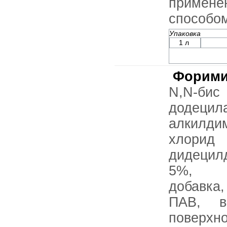
примен
способо
Упаковка
1 л
Форими
N,N-б
додецил
алкилди
хлор
дидецил
5%, к
добавка
ПАВ, в
поверх