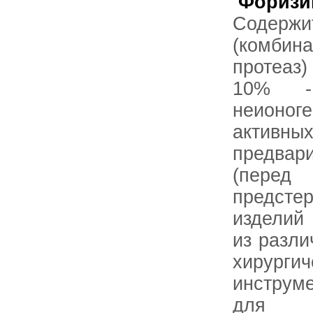
Форизи
Содерж
(комбин
протеаз)
10% -
неионо
актив
предвар
(пе
предсте
изделий
из разли
хирургич
инструм
для п