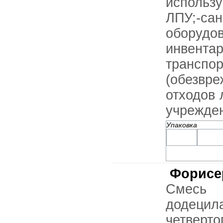
использ
ЛПУ;-са
оборуд
инвента
транс
(обезвр
отходов 
учрежден
Упаковка
Форисе
Смесь N
додецила
четвер