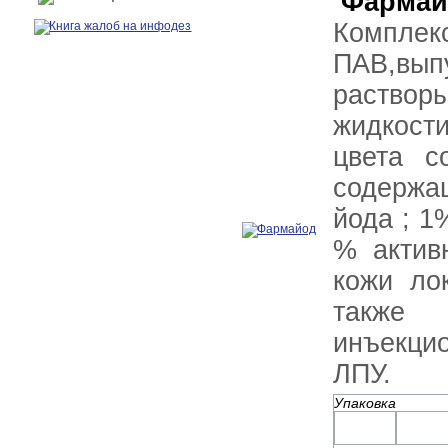
Фармай
Комплек
ПАВ,вы
растворы
жидкост
цвета с
содержа
йода ; 1
% актив
кожи ло
также
инъекци
ЛПУ.
Упаковка