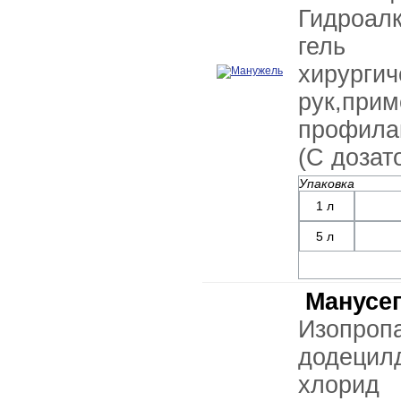
Гидроал
гель 
хирур
рук,п
профилак
(С дозат
Упаковка
1 л
5 л
Манусеп
Изоп
додецил
хлорид 