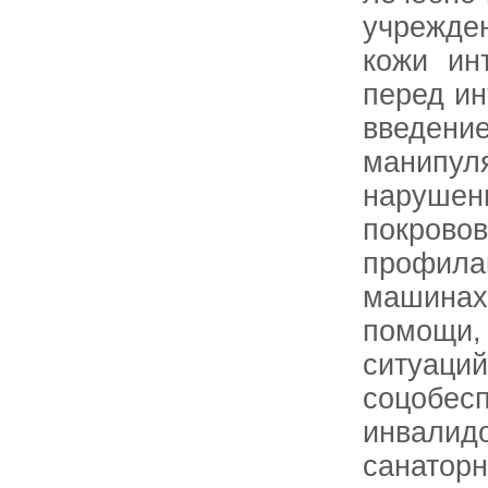
учрежде
кожи ин
перед ин
введе
манип
наруше
покр
профила
машина
помощи
ситуа
соцобес
инвалид
санаторн