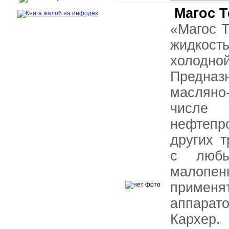
Магос Т
«Магос Т
жидкост
холод
Предназ
масляно
числе 
нефтепр
других 
с любы
малопе
применя
аппарат
Кархер