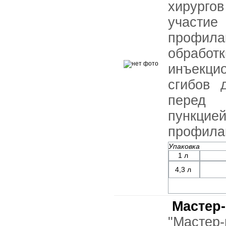
хирурго
участие
профила
обрабо
инъекц
сгибов 
перед 
пункци
профила
Упаковка
1 л
4,3 л
Мастер-
"Маст