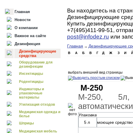
Вы находитесь на стран
Главная
Дезинфицирующие средс
Новости
Купить дезинфицирующи
О компании
+7(495)411-99-51, отпра
Важное на сайте
post@infodez.ru
или зап
Дезинфекция
Главная
Дезинфицирующие ср
→
Дезинфицирующие
B
А
Б
В
Г
Д
Ж
З
И
средства
Оборудование для
дезинфекции
выбрать внешний вид страницы
Инсектициды
Родентициды
М-250
Индикаторы и
упаковочные
М-250, 5л
материалы
автоматическ
Утилизация отходов
Медицинская одежда и
Упаковка
белье
5 л
моющее средство
Шприцы
Медицинская мебель