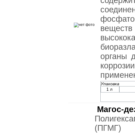
содержи
соедин
фосфатов
вещес
высоко
биоразл
органы 
коррози
примене
Упаковка
1 л
Магос-де
Полигекса
(ПГ