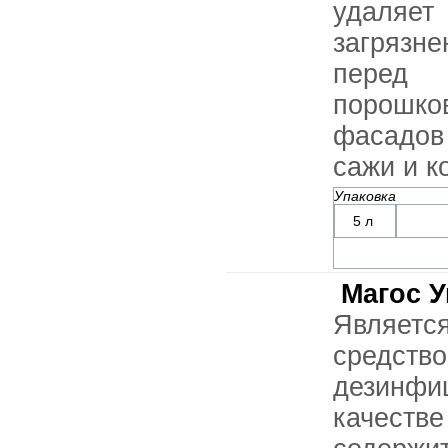
удаляе
загрязне
перед 
порошк
фасадов
сажи и ко
Упаковка
5 л
Магос 
Являет
сред
дезинф
качест