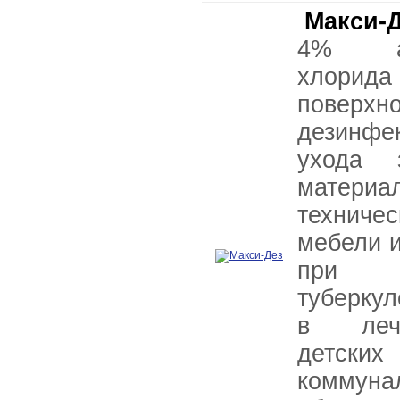
Макси-
4% алк
хлорид
поверхно
дезинф
ухода 
матери
техниче
мебели 
при б
туберкул
в лече
детских
коммуна