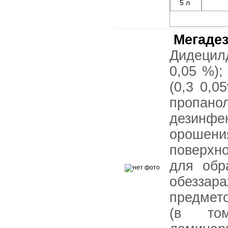
5 л
Мегаде
Дидецил
0,05 %)
(0,3 0,0
пропан
дезинфе
орошен
поверхно
для обр
обезза
предмет
(в том