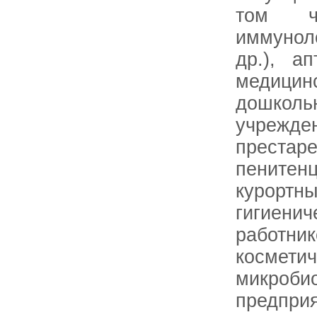
том чи
иммунол
др.), а
медици
дошколь
учрежде
преста
пените
курор
гигиен
работ
космети
микроби
пред