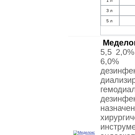
1 л
3 л
5 л
Медело
5,5 2,0%
6,0% п
дезинф
диали
гемоди
дезинфе
назна
хирурги
инстру