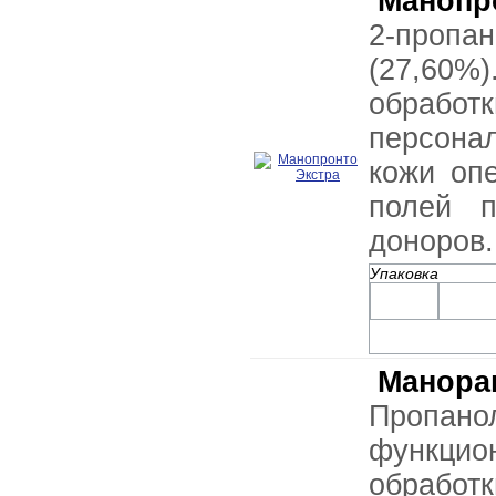
Манопр
2-проп
(27,60
обрабо
персона
кожи оп
полей п
доноров.
Упаковка
Манора
Пропан
функци
обраб