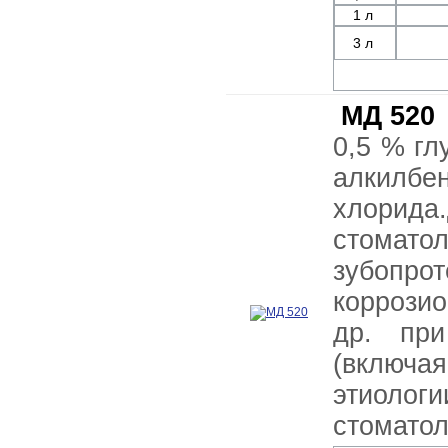
1 л
3 л
МД 520
0,5 % гл
алкилбе
хлорида
стомат
зубоп
коррозио
др. при
(включа
этиоло
стоматол