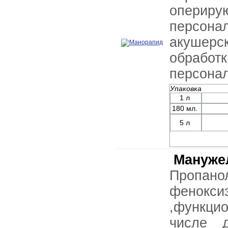
опери
персон
акушерс
обрабо
персонал
Упаковка
1 л
180 мл.
5 л
Мануже
Пропано
фено
,функц
числе 