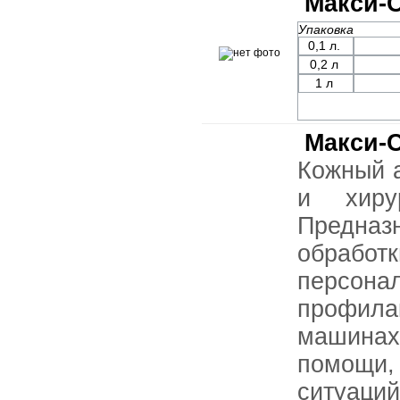
Макси-
Упаковка
0,1 л.
0,2 л
1 л
Макси-
Кожный а
и хиру
Предна
обрабо
перс
профила
машина
помощи
ситуаций