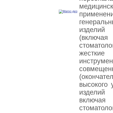
медицинск
применени
генерал
изделий 
(включ
стомато
жесткие
инструме
совмещен
(окончате
высокого 
изделий 
включа
стомато