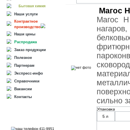
Бытовая химия
Магос 
Наши услуги
Магос Н
Контрактное
нагаро
производство
Наши цены
белковых
Распродажа
фритю
Заказ продукции
пароконв
Полезное
сково
Партнерам
матери
Экспресс-инфо
метал
Справочники
Вакансии
поверхн
Контакты
сильно з
Упаковка
5 л