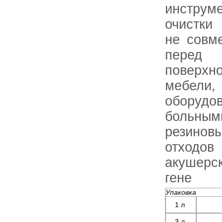
инструм
очистки
не совм
перед
поверхн
мебел
оборудо
больным
резинов
отходо
акушерск
гене
Упаковка
1 л
3 л