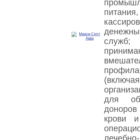
промыш
питани
кассиров
денежны
служб;
принима
вмеша
профил
(включ
организа
для об
доноров
крови и
операц
лечебно