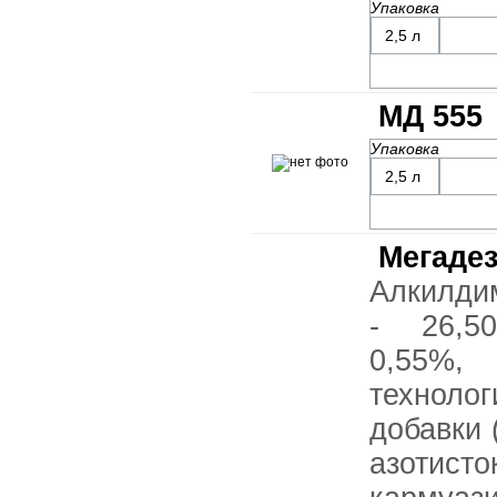
Упаковка
2,5 л
МД 555
Упаковка
2,5 л
Мегаде
Алкилди
- 26,5
0,55%
техноло
добавки 
азотис