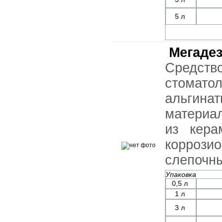
5 л
Мегаде
Средс
стомат
альги
материа
из кера
коррози
слепочн
Упаковка
0,5 л
1 л
3 л