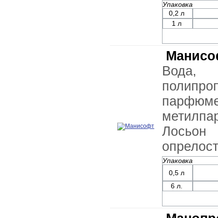
Упаковка
0,2 л
1 л
Манисо
Вода,
полипро
парф
метилп
Лосьон
опрелост
Упаковка
0,5 л
6 л.