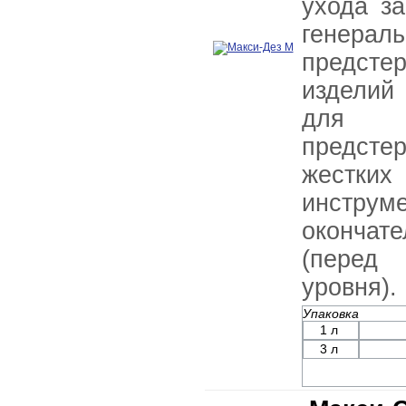
ухода з
генер
предст
изделий
для 
предст
жестки
инстр
окончат
(перед
уровня).
Упаковка
1 л
3 л