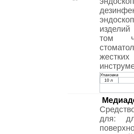
эндоскоп
дезинфе
эндоск
изделий
том ч
стомато
жестки
инструме
Упаковка
10 л
Медиад
Средств
для: д
поверхн