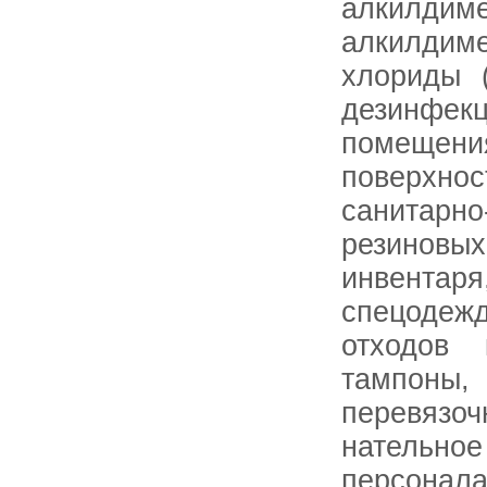
алкилди
алкилдим
хлориды 
дезинф
помещен
поверхнос
санитарно
резинов
инвентар
спецодеж
отходов
тампон
перевязо
нательное
персонал