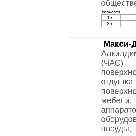
обществе
Упаковка
1 л
3 л
Макси-
Алкилди
(ЧАС)
поверхн
отдушк
поверхн
мебели
аппарат
оборудов
посуды,