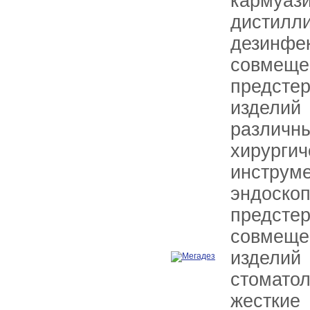
карму
дистил
дезин
сов
предст
изделий
различ
хирурги
инстру
эндоско
предсте
совмещ
изделий
стомат
жестки