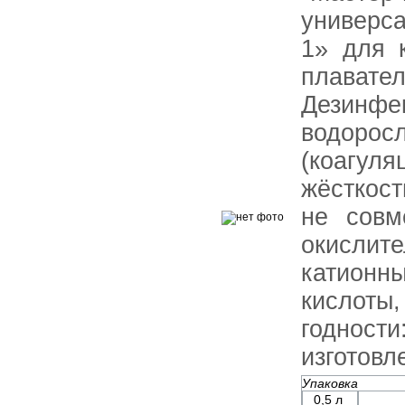
универс
1» для 
плават
Дезинф
водор
(коагуля
жёсткос
не совм
окислит
катион
кислот
годно
изготовл
Упаковка
0,5 л