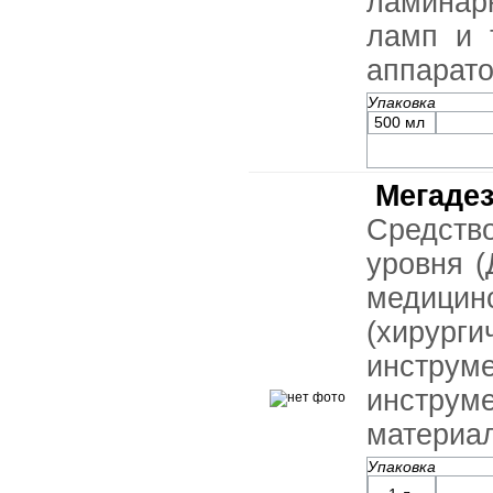
ламинар
ламп и т
аппарато
Упаковка
500 мл
Мегаде
Средств
уровня (
медиц
(хирург
инстр
инструм
материа
Упаковка