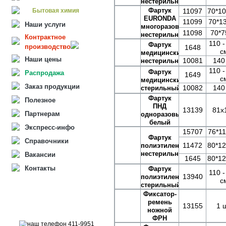
нестерильный
Фартук
Бытовая химия
11097
70*10
EURONDA
11099
70*1
Наши услуги
многоразовый
11098
70*7
нестерильный
Контрактное
110 -
Фартук
производство
1648
с
медицинский
Наши цены
10081
140
нестерильный
110 -
Фартук
Распродажа
1649
с
медицинский
Заказ продукции
10082
140
стерильный
Фартук
Полезное
ПНД
13139
81х
Партнерам
одноразовый
белый
Экспресс-инфо
15707
76*11
Фартук
Справочники
11472
80*12
полиэтиленовый
нестерильный
Вакансии
1645
80*12
Контакты
Фартук
110 -
13940
полиэтиленовый
с
стерильный
Фиксатор-
ремень
13155
1 ш
ножной
ФРН