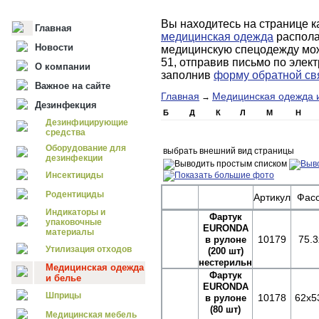
Вы находитесь на странице к
Главная
медицинская одежда
распола
Новости
медицинскую спецодежду мож
51, отправив письмо по элек
О компании
заполнив
форму обратной св
Важное на сайте
Главная
Медицинская одежда 
→
Дезинфекция
Б
Д
К
Л
М
Н
Дезинфицирующие
средства
Оборудование для
выбрать внешний вид страницы
дезинфекции
Инсектициды
Родентициды
Артикул
Фасо
Индикаторы и
Фартук
упаковочные
EURONDA
материалы
10179
75.3
в рулоне
Утилизация отходов
(200 шт)
нестерильный
Медицинская одежда
Фартук
и белье
EURONDA
Шприцы
10178
62х5
в рулоне
(80 шт)
Медицинская мебель