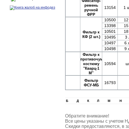
Фиксатор-
ремень
13154
1 ш
ручной
ФРР
10500
12
13398
15
10501
18
Фильтр к
КФ (2 шт.)
10495
3 
10497
6 
10498
9 
Фильтр к
противочумному
10594
ш
костюму
"Кварц-1
М"
Фильтр
16793
ФСУ-МБ
Б
Д
К
Л
М
Н
Обратите внимание!
Все цены указаны с учетом Н
Скидки предоставляются, в з