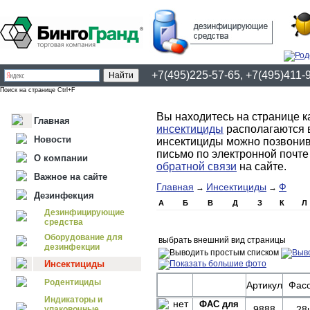
+7(495)225-57-65, +7(495)411-
Поиск на странице Ctrl+F
Вы находитесь на странице к
Главная
инсектициды
располагаются 
Новости
инсектициды можно позвонив 
письмо по электронной почт
О компании
обратной связи
на сайте.
Важное на сайте
Главная
Инсектициды
Ф
→
→
Дезинфекция
А
Б
В
Д
З
К
Л
Дезинфицирующие
средства
Оборудование для
выбрать внешний вид страницы
дезинфекции
Инсектициды
Родентициды
Артикул
Фасо
Индикаторы и
ФАС для
9888
28
упаковочные