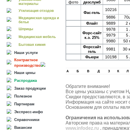
дезслужб
материалы
10216
Утилизация отходов
Фас-гель
9886
70ш
Медицинская одежда и
белье
9889
2 
Флайт
Шприцы
9978
1 
Форс-сайт
9979
5 
Медицинская мебель
к.э. 25%
9980
50 
Бытовая химия
Форссайт
9981
30 
гель
Наши услуги
10198
5 
Фьюри
Контрактное
производство
А
Б
В
Д
З
К
Л
Наши цены
Распродажа
Обратите внимание!
Заказ продукции
Все цены указаны с учетом Н
Полезное
Скидки предоставляются, в з
Информация на сайте носит 
Партнерам
Основанием для оплаты явля
Экспресс-инфо
Ограничения на использов
Справочники
Авторские права на материа
Вакансии
www.infodez.ru
, принадлежа